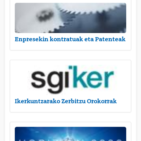
Enpresekin kontratuak eta Patenteak
Ikerkuntzarako Zerbitzu Orokorrak