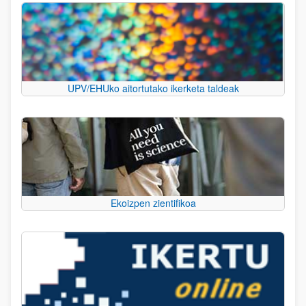
UPV/EHUko aitortutako ikerketa taldeak
Ekoizpen zientifikoa