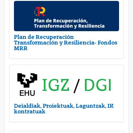
Plan de Recuperación
Transformación y Resiliencia- Fondos
MRR
Deialdiak, Proiektuak, Laguntzak, IK
kontratuak