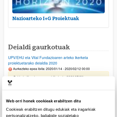
Nazioarteko I+G Proiektuak
Deialdi gaurkotuak
UPV/EHU eta Vital Fundazioaren arteko ikerketa
proiektuetarako deialdia 2020
Aurkezteko epea itxita: 2020/01/14 - 2020/02/12 00:00
Behin-betiko ebazpena publikatu da (2020/07/29)
Aurreko deialdietan laguntzarik lortu ez duten
ikertaldeetarako 2020
Aurkezteko epea itxita: 2020/06/01 - 2020/06/05 00:00
Web orri honek cookieak erabiltzen ditu
Ebazpena publikatu da (2020/06/17)
Cookieak erabiltzen ditugu edukiak eta iragarkiak
pertsonalizatzeko, baliabide sozialetako