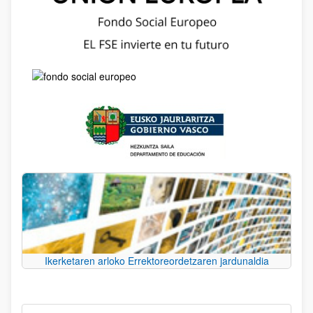
Ikerketaren arloko Errektoreordetzaren jardunaldia