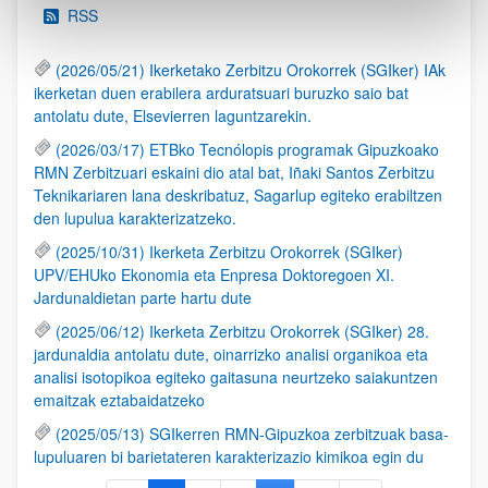
RSS
(2026/05/21) Ikerketako Zerbitzu Orokorrek (SGIker) IAk
ikerketan duen erabilera arduratsuari buruzko saio bat
antolatu dute, Elsevierren laguntzarekin.
(2026/03/17) ETBko Tecnólopis programak Gipuzkoako
RMN Zerbitzuari eskaini dio atal bat, Iñaki Santos Zerbitzu
Teknikariaren lana deskribatuz, Sagarlup egiteko erabiltzen
den lupulua karakterizatzeko.
(2025/10/31) Ikerketa Zerbitzu Orokorrek (SGIker)
UPV/EHUko Ekonomia eta Enpresa Doktoregoen XI.
Jardunaldietan parte hartu dute
(2025/06/12) Ikerketa Zerbitzu Orokorrek (SGIker) 28.
jardunaldia antolatu dute, oinarrizko analisi organikoa eta
analisi isotopikoa egiteko gaitasuna neurtzeko saiakuntzen
emaitzak eztabaidatzeko
(2025/05/13) SGIkerren RMN-Gipuzkoa zerbitzuak basa-
lupuluaren bi barietateren karakterizazio kimikoa egin du