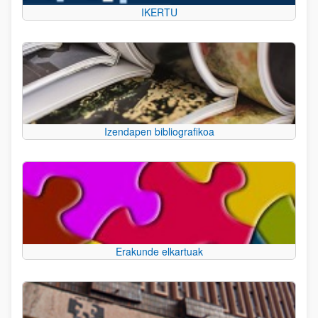
IKERTU
Izendapen bibliografikoa
Erakunde elkartuak