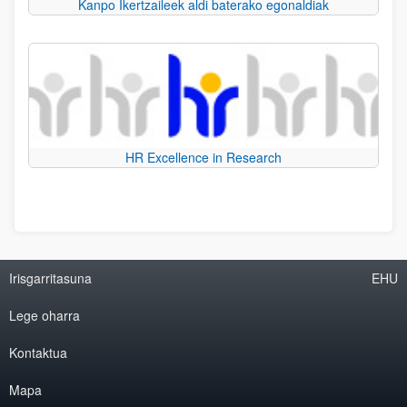
Kanpo Ikertzaileek aldi baterako egonaldiak
HR Excellence in Research
Irisgarritasuna
EHU
Lege oharra
Kontaktua
Mapa