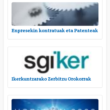
Enpresekin kontratuak eta Patenteak
Ikerkuntzarako Zerbitzu Orokorrak