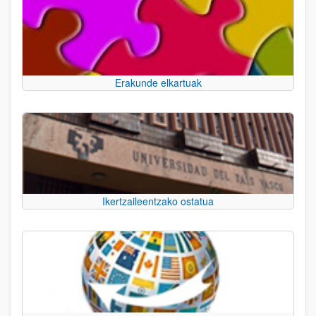
Erakunde elkartuak
Ikertzaileentzako ostatua