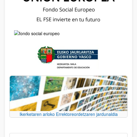
Ikerketaren arloko Errektoreordetzaren jardunaldia