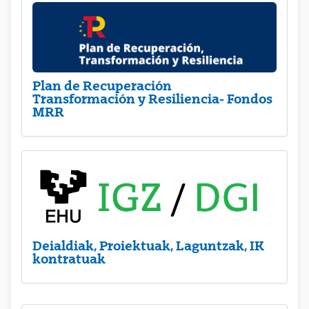
Plan de Recuperación
Transformación y Resiliencia- Fondos
MRR
Deialdiak, Proiektuak, Laguntzak, IK
kontratuak