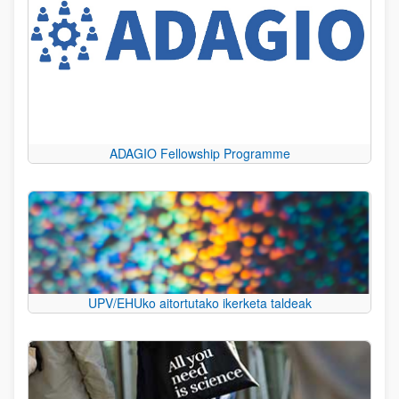
ADAGIO Fellowship Programme
UPV/EHUko aitortutako ikerketa taldeak