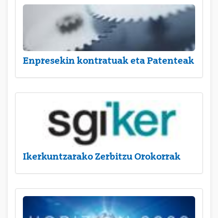
Enpresekin kontratuak eta Patenteak
Ikerkuntzarako Zerbitzu Orokorrak