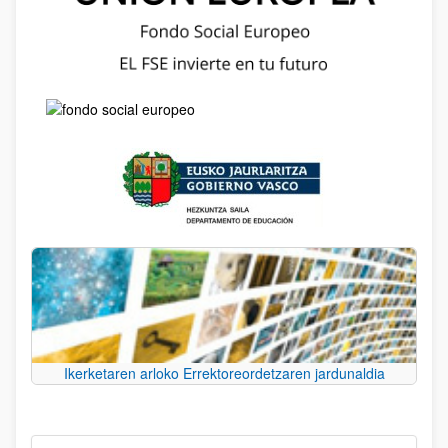
Ikerketaren arloko Errektoreordetzaren jardunaldia