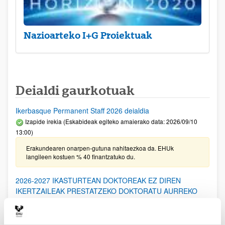
Nazioarteko I+G Proiektuak
Deialdi gaurkotuak
Ikerbasque Permanent Staff 2026 deialdia
Izapide irekia (Eskabideak egiteko amaierako data: 2026/09/10
13:00)
Erakundearen onarpen-gutuna nahitaezkoa da. EHUk
langileen kostuen % 40 finantzatuko du.
2026-2027 IKASTURTEAN DOKTOREAK EZ DIREN
IKERTZAILEAK PRESTATZEKO DOKTORATU AURREKO
PROGRAMARAKO DEIALDIA: Laguntza berriak eta
berriztapenak (Eusko Jaurlaritza)
Aurkezteko epea itxita: 2026/06/19 - 2026/07/20