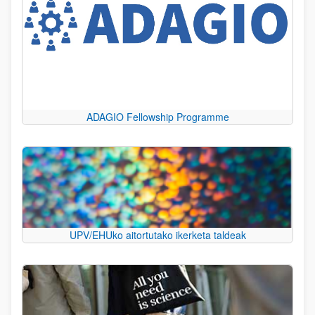
ADAGIO Fellowship Programme
UPV/EHUko aitortutako ikerketa taldeak