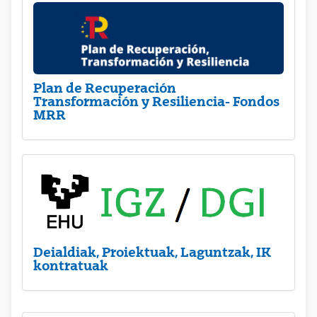
Plan de Recuperación
Transformación y Resiliencia- Fondos
MRR
Deialdiak, Proiektuak, Laguntzak, IK
kontratuak