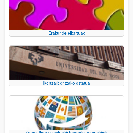
Erakunde elkartuak
Ikertzaileentzako ostatua
Kanpo Ikertzaileek aldi baterako egonaldiak