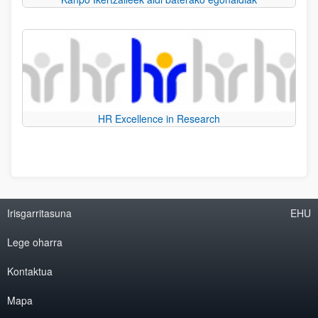
HR Excellence in Research
Irisgarritasuna
EHU
Lege oharra
Kontaktua
Mapa