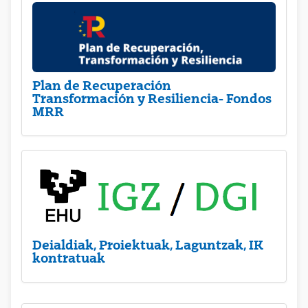
Plan de Recuperación
Transformación y Resiliencia- Fondos
MRR
Deialdiak, Proiektuak, Laguntzak, IK
kontratuak