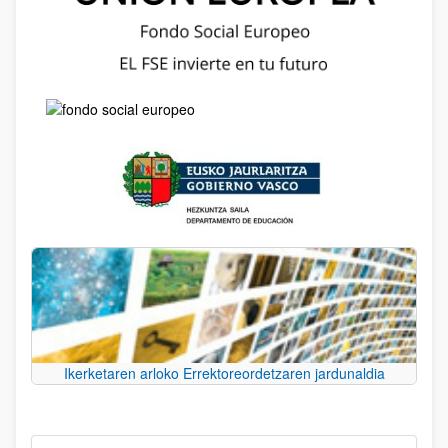
Ikerketaren arloko Errektoreordetzaren jardunaldia