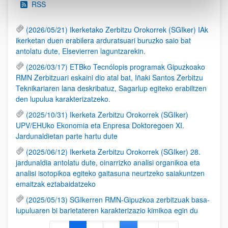
RSS
(2026/05/21) Ikerketako Zerbitzu Orokorrek (SGIker) IAk
ikerketan duen erabilera arduratsuari buruzko saio bat
antolatu dute, Elsevierren laguntzarekin.
(2026/03/17) ETBko Tecnólopis programak Gipuzkoako
RMN Zerbitzuari eskaini dio atal bat, Iñaki Santos Zerbitzu
Teknikariaren lana deskribatuz, Sagarlup egiteko erabiltzen
den lupulua karakterizatzeko.
(2025/10/31) Ikerketa Zerbitzu Orokorrek (SGIker)
UPV/EHUko Ekonomia eta Enpresa Doktoregoen XI.
Jardunaldietan parte hartu dute
(2025/06/12) Ikerketa Zerbitzu Orokorrek (SGIker) 28.
jardunaldia antolatu dute, oinarrizko analisi organikoa eta
analisi isotopikoa egiteko gaitasuna neurtzeko saiakuntzen
emaitzak eztabaidatzeko
(2025/05/13) SGIkerren RMN-Gipuzkoa zerbitzuak basa-
lupuluaren bi barietateren karakterizazio kimikoa egin du