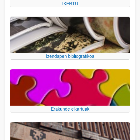
IKERTU
Izendapen bibliografikoa
Erakunde elkartuak