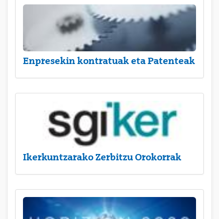
Enpresekin kontratuak eta Patenteak
Ikerkuntzarako Zerbitzu Orokorrak