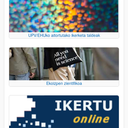
UPV/EHUko aitortutako ikerketa taldeak
Ekoizpen zientifikoa