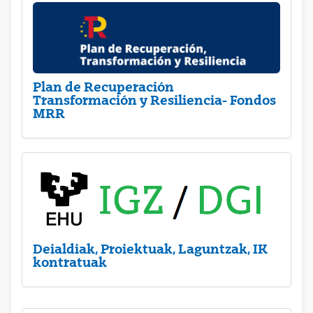
Plan de Recuperación
Transformación y Resiliencia- Fondos
MRR
Deialdiak, Proiektuak, Laguntzak, IK
kontratuak