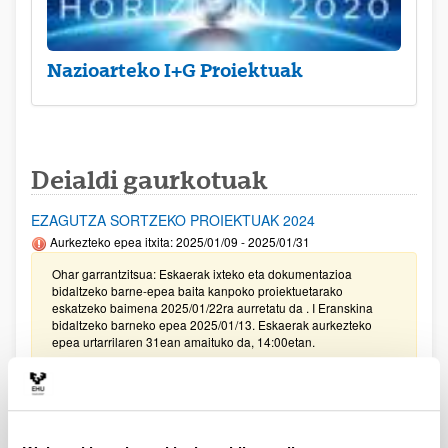
Nazioarteko I+G Proiektuak
Deialdi gaurkotuak
EZAGUTZA SORTZEKO PROIEKTUAK 2024
Aurkezteko epea itxita: 2025/01/09 - 2025/01/31
Ohar garrantzitsua: Eskaerak ixteko eta dokumentazioa
bidaltzeko barne-epea baita kanpoko proiektuetarako
eskatzeko baimena 2025/01/22ra aurretatu da . I Eranskina
bidaltzeko barneko epea 2025/01/13. Eskaerak aurkezteko
epea urtarrilaren 31ean amaituko da, 14:00etan.
UPV/EHUren IKERKETA PROIEKTUETARAKO LAGUNTZEN
DEIALDIA (2024)
Izapide irekirik gabe