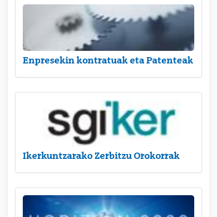
Enpresekin kontratuak eta Patenteak
Ikerkuntzarako Zerbitzu Orokorrak