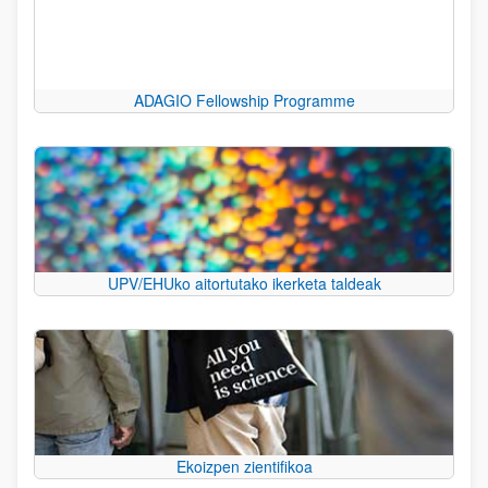
ADAGIO Fellowship Programme
UPV/EHUko aitortutako ikerketa taldeak
Ekoizpen zientifikoa