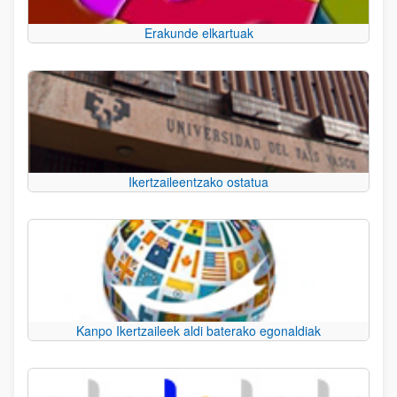
Erakunde elkartuak
Ikertzaileentzako ostatua
Kanpo Ikertzaileek aldi baterako egonaldiak