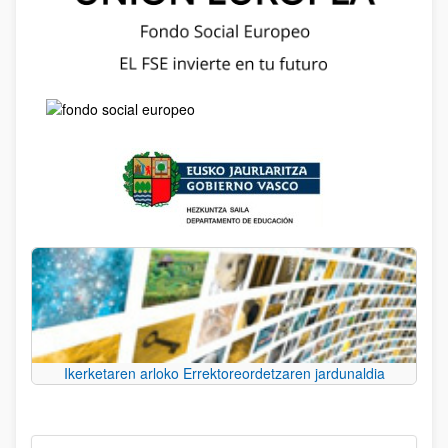
Ikerketaren arloko Errektoreordetzaren jardunaldia