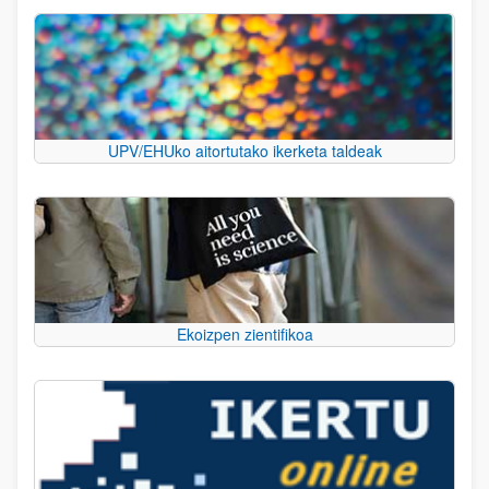
UPV/EHUko aitortutako ikerketa taldeak
Ekoizpen zientifikoa