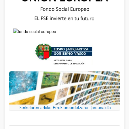
Ikerketaren arloko Errektoreordetzaren jardunaldia