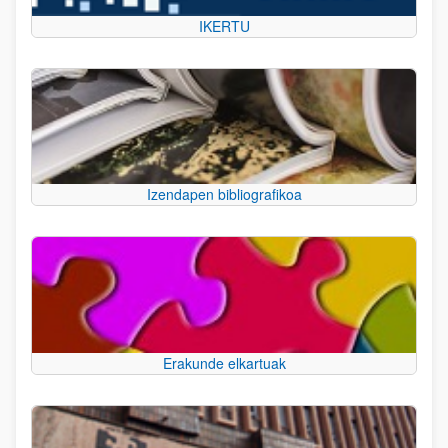
IKERTU
Izendapen bibliografikoa
Erakunde elkartuak