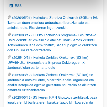
RSS
(2026/05/21) Ikerketako Zerbitzu Orokorrek (SGIker) IAk
ikerketan duen erabilera arduratsuari buruzko saio bat
antolatu dute, Elsevierren laguntzarekin.
(2026/03/17) ETBko Tecnólopis programak Gipuzkoako
RMN Zerbitzuari eskaini dio atal bat, Iñaki Santos Zerbitzu
Teknikariaren lana deskribatuz, Sagarlup egiteko erabiltzen
den lupulua karakterizatzeko.
(2025/10/31) Ikerketa Zerbitzu Orokorrek (SGIker)
UPV/EHUko Ekonomia eta Enpresa Doktoregoen XI.
Jardunaldietan parte hartu dute
(2025/06/12) Ikerketa Zerbitzu Orokorrek (SGIker) 28.
jardunaldia antolatu dute, oinarrizko analisi organikoa eta
analisi isotopikoa egiteko gaitasuna neurtzeko saiakuntzen
emaitzak eztabaidatzeko
(2025/05/13) SGIkerren RMN-Gipuzkoa zerbitzuak basa-
lupuluaren bi barietateren karakterizazio kimikoa egin du