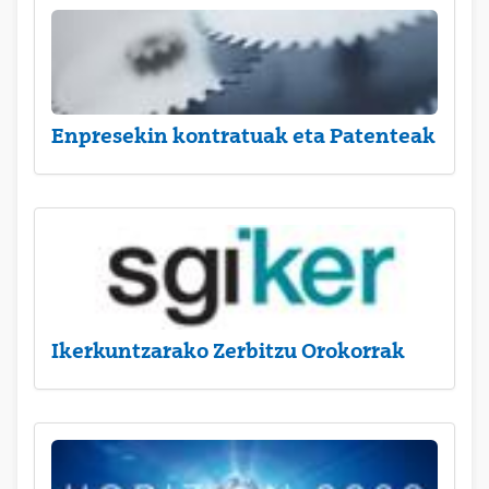
Enpresekin kontratuak eta Patenteak
Ikerkuntzarako Zerbitzu Orokorrak