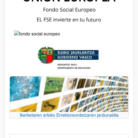
Ikerketaren arloko Errektoreordetzaren jardunaldia