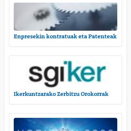
Enpresekin kontratuak eta Patenteak
Ikerkuntzarako Zerbitzu Orokorrak