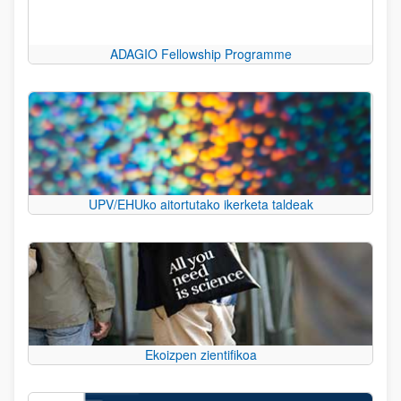
ADAGIO Fellowship Programme
UPV/EHUko aitortutako ikerketa taldeak
Ekoizpen zientifikoa