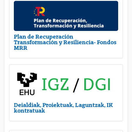
Plan de Recuperación
Transformación y Resiliencia- Fondos
MRR
Deialdiak, Proiektuak, Laguntzak, IK
kontratuak