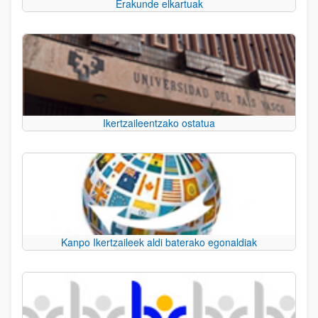
Erakunde elkartuak
Ikertzaileentzako ostatua
Kanpo Ikertzaileek aldi baterako egonaldiak