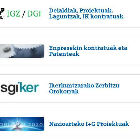
Deialdiak, Proiektuak,
Laguntzak, IK kontratuak
Enpresekin kontratuak eta
Patenteak
Ikerkuntzarako Zerbitzu
Orokorrak
Nazioarteko I+G Proiektuak