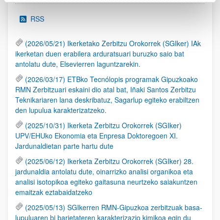
RSS
(2026/05/21) Ikerketako Zerbitzu Orokorrek (SGIker) IAk
ikerketan duen erabilera arduratsuari buruzko saio bat
antolatu dute, Elsevierren laguntzarekin.
(2026/03/17) ETBko Tecnólopis programak Gipuzkoako
RMN Zerbitzuari eskaini dio atal bat, Iñaki Santos Zerbitzu
Teknikariaren lana deskribatuz, Sagarlup egiteko erabiltzen
den lupulua karakterizatzeko.
(2025/10/31) Ikerketa Zerbitzu Orokorrek (SGIker)
UPV/EHUko Ekonomia eta Enpresa Doktoregoen XI.
Jardunaldietan parte hartu dute
(2025/06/12) Ikerketa Zerbitzu Orokorrek (SGIker) 28.
jardunaldia antolatu dute, oinarrizko analisi organikoa eta
analisi isotopikoa egiteko gaitasuna neurtzeko saiakuntzen
emaitzak eztabaidatzeko
(2025/05/13) SGIkerren RMN-Gipuzkoa zerbitzuak basa-
lupuluaren bi barietateren karakterizazio kimikoa egin du