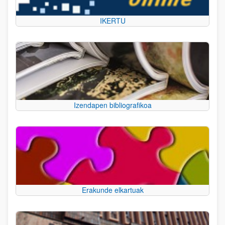
IKERTU
Izendapen bibliografikoa
Erakunde elkartuak