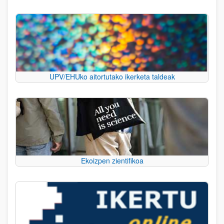
UPV/EHUko aitortutako ikerketa taldeak
Ekoizpen zientifikoa