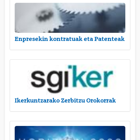
Enpresekin kontratuak eta Patenteak
Ikerkuntzarako Zerbitzu Orokorrak