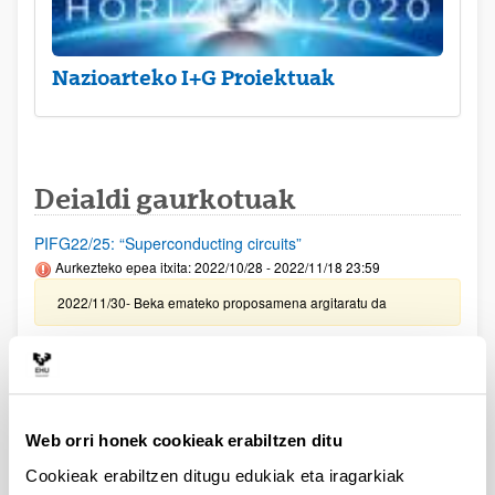
Nazioarteko I+G Proiektuak
Deialdi gaurkotuak
PIFG22/25: “Superconducting circuits”
Aurkezteko epea itxita: 2022/10/28 - 2022/11/18 23:59
2022/11/30- Beka emateko proposamena argitaratu da
PIFG22/24: “Optical fiber sensors"
Aurkezteko epea itxita: 2022/10/27 - 2022/11/18 23:59
2022/11/22 - Balorazio fasera pasako diren onartutako
eskaeren zerrenda argitaratu da
Web orri honek cookieak erabiltzen ditu
Cookieak erabiltzen ditugu edukiak eta iragarkiak
Unibertsitatea-Enpresa-Gizartea Proiektuak 2022