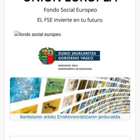
Ikerketaren arloko Errektoreordetzaren jardunaldia