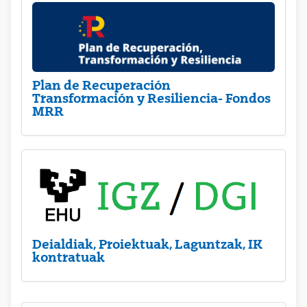
Plan de Recuperación
Transformación y Resiliencia- Fondos
MRR
Deialdiak, Proiektuak, Laguntzak, IK
kontratuak