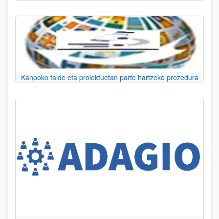
Kanpoko talde eta proiektuetan parte hartzeko prozedura