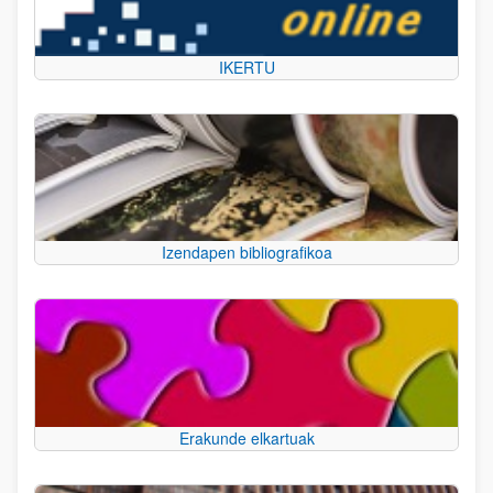
IKERTU
Izendapen bibliografikoa
Erakunde elkartuak