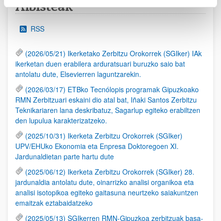
Albisteak
RSS
(2026/05/21) Ikerketako Zerbitzu Orokorrek (SGIker) IAk
ikerketan duen erabilera arduratsuari buruzko saio bat
antolatu dute, Elsevierren laguntzarekin.
(2026/03/17) ETBko Tecnólopis programak Gipuzkoako
RMN Zerbitzuari eskaini dio atal bat, Iñaki Santos Zerbitzu
Teknikariaren lana deskribatuz, Sagarlup egiteko erabiltzen
den lupulua karakterizatzeko.
(2025/10/31) Ikerketa Zerbitzu Orokorrek (SGIker)
UPV/EHUko Ekonomia eta Enpresa Doktoregoen XI.
Jardunaldietan parte hartu dute
(2025/06/12) Ikerketa Zerbitzu Orokorrek (SGIker) 28.
jardunaldia antolatu dute, oinarrizko analisi organikoa eta
analisi isotopikoa egiteko gaitasuna neurtzeko saiakuntzen
emaitzak eztabaidatzeko
(2025/05/13) SGIkerren RMN-Gipuzkoa zerbitzuak basa-