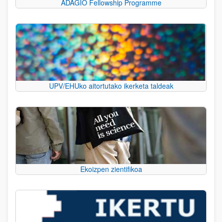
ADAGIO Fellowship Programme
UPV/EHUko aitortutako ikerketa taldeak
Ekoizpen zientifikoa