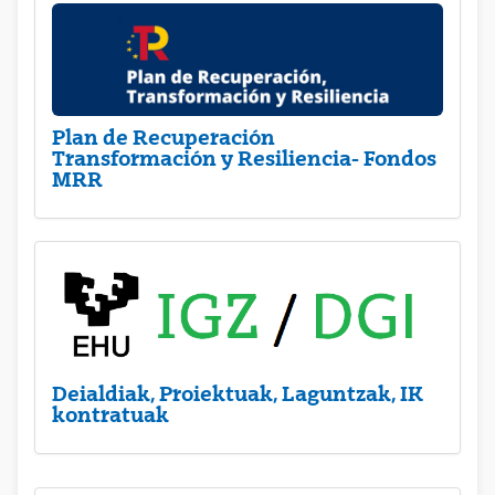
Plan de Recuperación
Transformación y Resiliencia- Fondos
MRR
Deialdiak, Proiektuak, Laguntzak, IK
kontratuak