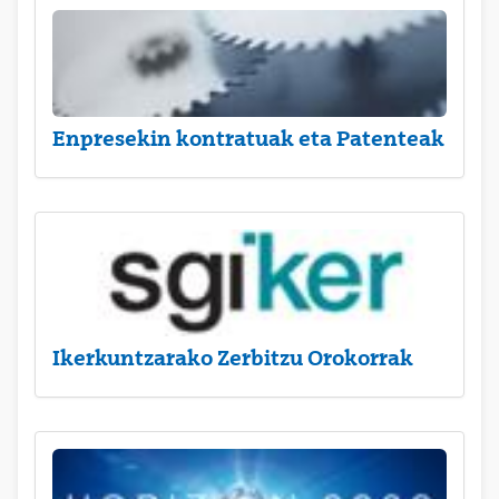
Enpresekin kontratuak eta Patenteak
Ikerkuntzarako Zerbitzu Orokorrak