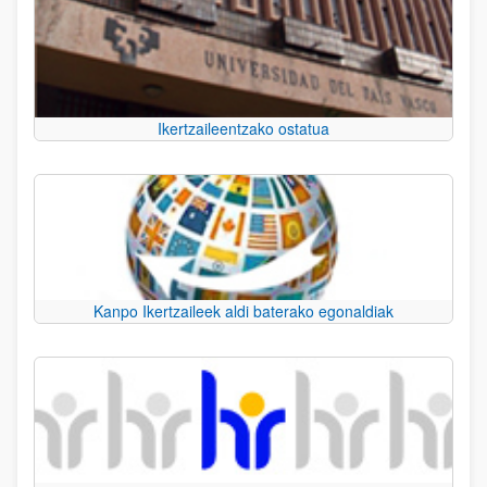
Ikertzaileentzako ostatua
Kanpo Ikertzaileek aldi baterako egonaldiak