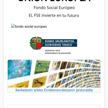
Ikerketaren arloko Errektoreordetzaren jardunaldia