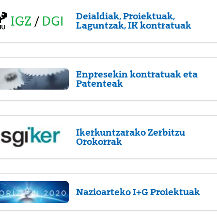
Deialdiak, Proiektuak,
Laguntzak, IK kontratuak
Enpresekin kontratuak eta
Patenteak
Ikerkuntzarako Zerbitzu
Orokorrak
Nazioarteko I+G Proiektuak