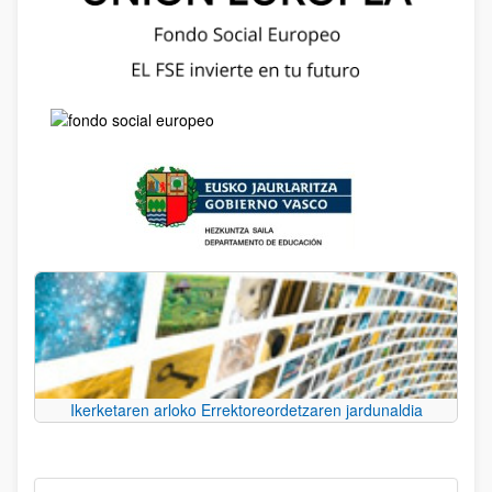
Ikerketaren arloko Errektoreordetzaren jardunaldia