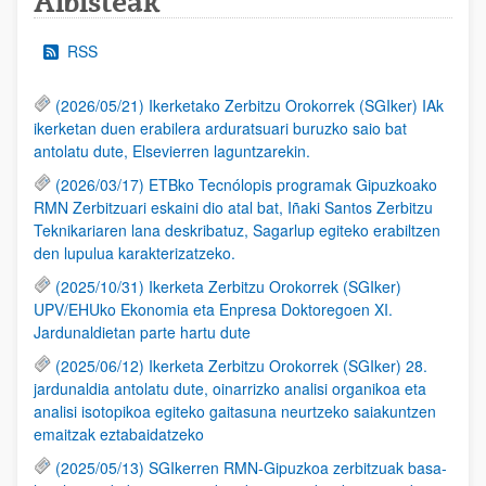
Albisteak
RSS
(2026/05/21) Ikerketako Zerbitzu Orokorrek (SGIker) IAk
ikerketan duen erabilera arduratsuari buruzko saio bat
antolatu dute, Elsevierren laguntzarekin.
(2026/03/17) ETBko Tecnólopis programak Gipuzkoako
RMN Zerbitzuari eskaini dio atal bat, Iñaki Santos Zerbitzu
Teknikariaren lana deskribatuz, Sagarlup egiteko erabiltzen
den lupulua karakterizatzeko.
(2025/10/31) Ikerketa Zerbitzu Orokorrek (SGIker)
UPV/EHUko Ekonomia eta Enpresa Doktoregoen XI.
Jardunaldietan parte hartu dute
(2025/06/12) Ikerketa Zerbitzu Orokorrek (SGIker) 28.
jardunaldia antolatu dute, oinarrizko analisi organikoa eta
analisi isotopikoa egiteko gaitasuna neurtzeko saiakuntzen
emaitzak eztabaidatzeko
(2025/05/13) SGIkerren RMN-Gipuzkoa zerbitzuak basa-