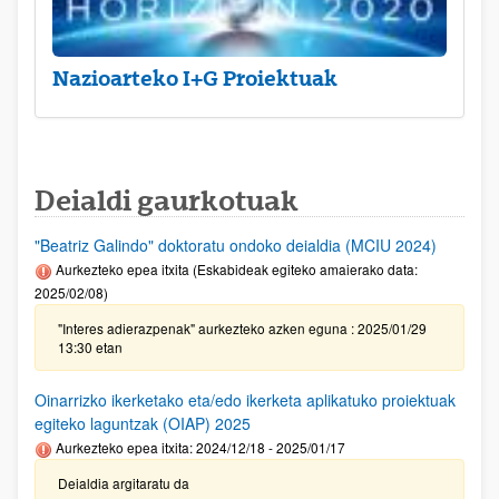
Nazioarteko I+G Proiektuak
Deialdi gaurkotuak
"Beatriz Galindo" doktoratu ondoko deialdia (MCIU 2024)
Aurkezteko epea itxita (Eskabideak egiteko amaierako data:
2025/02/08)
"Interes adierazpenak" aurkezteko azken eguna : 2025/01/29
13:30 etan
Oinarrizko ikerketako eta/edo ikerketa aplikatuko proiektuak
egiteko laguntzak (OIAP) 2025
Aurkezteko epea itxita: 2024/12/18 - 2025/01/17
Deialdia argitaratu da