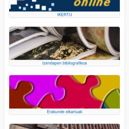
IKERTU
Izendapen bibliografikoa
Erakunde elkartuak