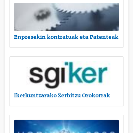
Enpresekin kontratuak eta Patenteak
Ikerkuntzarako Zerbitzu Orokorrak