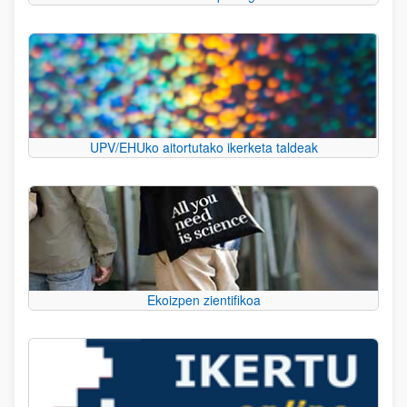
UPV/EHUko aitortutako ikerketa taldeak
Ekoizpen zientifikoa