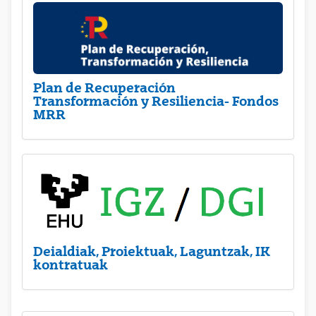
Plan de Recuperación
Transformación y Resiliencia- Fondos
MRR
Deialdiak, Proiektuak, Laguntzak, IK
kontratuak