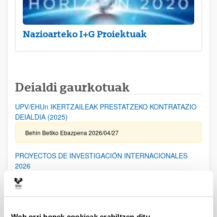
Nazioarteko I+G Proiektuak
Deialdi gaurkotuak
UPV/EHUn IKERTZAILEAK PRESTATZEKO KONTRATAZIO
DEIALDIA (2025)
Behin Betiko Ebazpena 2026/04/27
PROYECTOS DE INVESTIGACIÓN INTERNACIONALES
2026
Aurkezteko epea itxita: 2026/04/17 - 2026/05/19 14:00
I. ERANSKINA bidaltzeko epea: 2026/05/06 (barne) / Kanpoko
Proiektuetarako Baimena eskatzeko epea: 2024/05/14 (barne) /
Eskabideak ixteko eta bidaltzeko barne-epea: 2026/05/14
(barne)
Web orri honek cookieak erabiltzen ditu