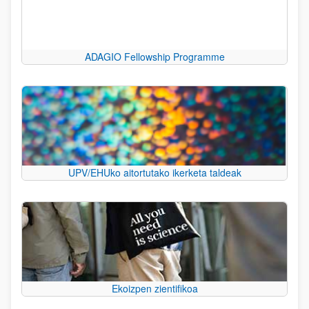
ADAGIO Fellowship Programme
UPV/EHUko aitortutako ikerketa taldeak
Ekoizpen zientifikoa