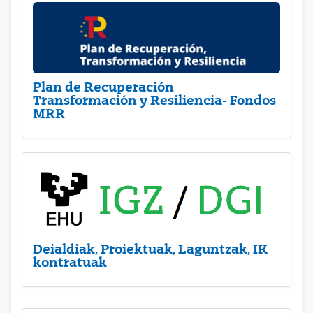
Plan de Recuperación
Transformación y Resiliencia- Fondos
MRR
Deialdiak, Proiektuak, Laguntzak, IK
kontratuak