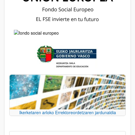
Ikerketaren arloko Errektoreordetzaren jardunaldia