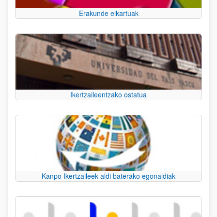
Erakunde elkartuak
Ikertzaileentzako ostatua
Kanpo Ikertzaileek aldi baterako egonaldiak