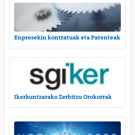
Enpresekin kontratuak eta Patenteak
Ikerkuntzarako Zerbitzu Orokorrak