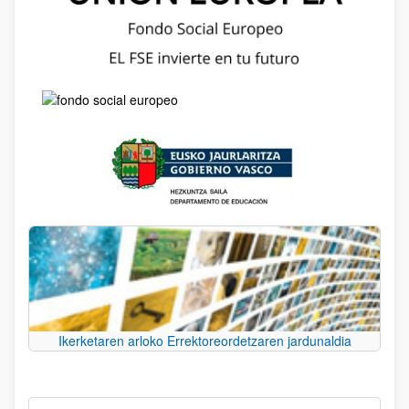
Ikerketaren arloko Errektoreordetzaren jardunaldia