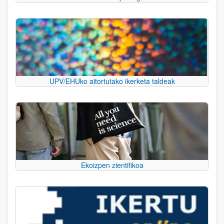
UPV/EHUko aitortutako ikerketa taldeak
Ekoizpen zientifikoa