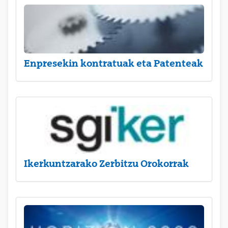
Enpresekin kontratuak eta Patenteak
Ikerkuntzarako Zerbitzu Orokorrak