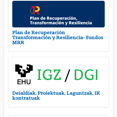
Plan de Recuperación
Transformación y Resiliencia- Fondos
MRR
Deialdiak, Proiektuak, Laguntzak, IK
kontratuak