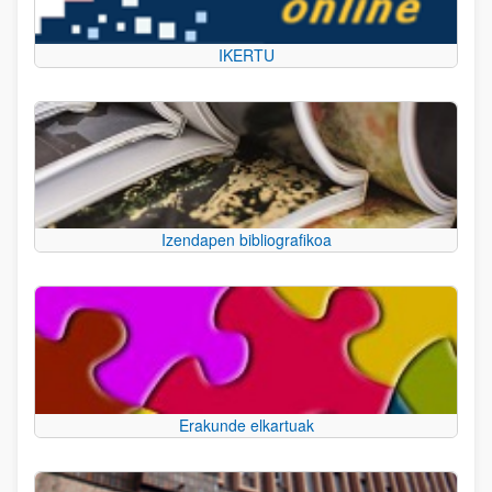
IKERTU
Izendapen bibliografikoa
Erakunde elkartuak