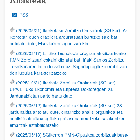
Albisteak
RSS
(2026/05/21) Ikerketako Zerbitzu Orokorrek (SGIker) IAk
ikerketan duen erabilera arduratsuari buruzko saio bat
antolatu dute, Elsevierren laguntzarekin.
(2026/03/17) ETBko Tecnólopis programak Gipuzkoako
RMN Zerbitzuari eskaini dio atal bat, Iñaki Santos Zerbitzu
Teknikariaren lana deskribatuz, Sagarlup egiteko erabiltzen
den lupulua karakterizatzeko.
(2025/10/31) Ikerketa Zerbitzu Orokorrek (SGIker)
UPV/EHUko Ekonomia eta Enpresa Doktoregoen XI.
Jardunaldietan parte hartu dute
(2025/06/12) Ikerketa Zerbitzu Orokorrek (SGIker) 28.
jardunaldia antolatu dute, oinarrizko analisi organikoa eta
analisi isotopikoa egiteko gaitasuna neurtzeko saiakuntzen
emaitzak eztabaidatzeko
(2025/05/13) SGIkerren RMN-Gipuzkoa zerbitzuak basa-