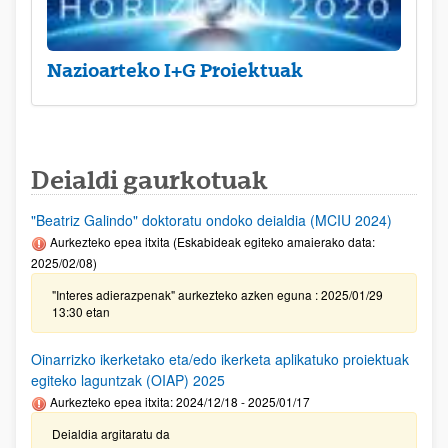
Nazioarteko I+G Proiektuak
Deialdi gaurkotuak
"Beatriz Galindo" doktoratu ondoko deialdia (MCIU 2024)
Aurkezteko epea itxita (Eskabideak egiteko amaierako data:
2025/02/08)
"Interes adierazpenak" aurkezteko azken eguna : 2025/01/29
13:30 etan
Oinarrizko ikerketako eta/edo ikerketa aplikatuko proiektuak
egiteko laguntzak (OIAP) 2025
Aurkezteko epea itxita: 2024/12/18 - 2025/01/17
Deialdia argitaratu da