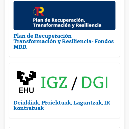
Plan de Recuperación
Transformación y Resiliencia- Fondos
MRR
Deialdiak, Proiektuak, Laguntzak, IK
kontratuak