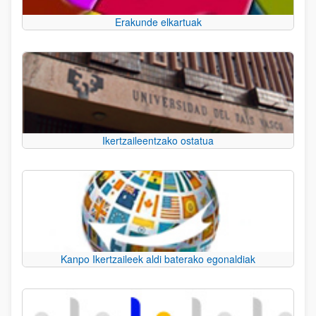
Erakunde elkartuak
Ikertzaileentzako ostatua
Kanpo Ikertzaileek aldi baterako egonaldiak