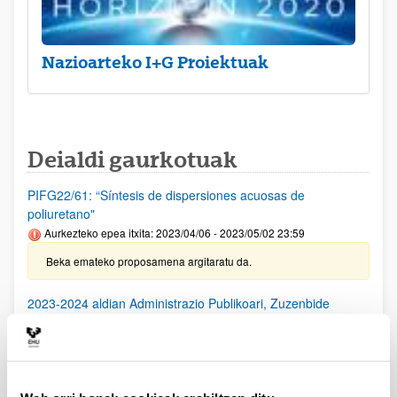
Nazioarteko I+G Proiektuak
Deialdi gaurkotuak
PIFG22/61: “Síntesis de dispersiones acuosas de
poliuretano"
Aurkezteko epea itxita: 2023/04/06 - 2023/05/02 23:59
Beka emateko proposamena argitaratu da.
2023-2024 aldian Administrazio Publikoari, Zuzenbide
Publikoari edo Administrazio Zientziari buruzko azterlanak
eta ikerketak egiteko laguntzak
Aurkezteko epea itxita: 2023/05/16 - 2023/06/08 23:59
Deialdia argitaratu da.