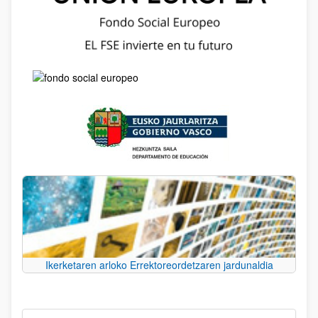
Ikerketaren arloko Errektoreordetzaren jardunaldia