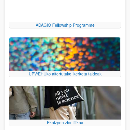
ADAGIO Fellowship Programme
UPV/EHUko aitortutako ikerketa taldeak
Ekoizpen zientifikoa