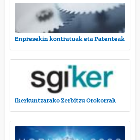
Enpresekin kontratuak eta Patenteak
Ikerkuntzarako Zerbitzu Orokorrak