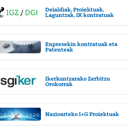
Deialdiak, Proiektuak,
Laguntzak, IK kontratuak
Enpresekin kontratuak eta
Patenteak
Ikerkuntzarako Zerbitzu
Orokorrak
Nazioarteko I+G Proiektuak