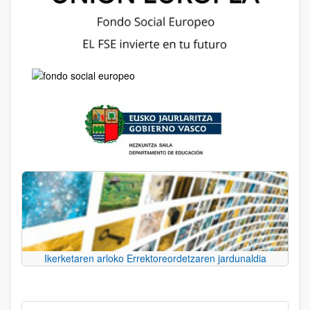
Ikerketaren arloko Errektoreordetzaren jardunaldia