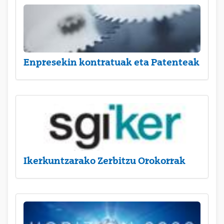
Enpresekin kontratuak eta Patenteak
Ikerkuntzarako Zerbitzu Orokorrak