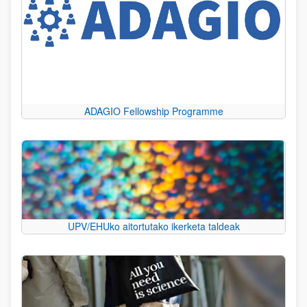
ADAGIO Fellowship Programme
UPV/EHUko aitortutako ikerketa taldeak