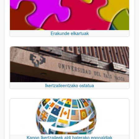
Erakunde elkartuak
Ikertzaileentzako ostatua
Kanpo Ikertzaileek aldi baterako egonaldiak