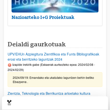
Nazioarteko I+G Proiektuak
Deialdi gaurkotuak
UPV/EHUn Azpiegitura Zientifikoa eta Funts Bibliografikoak
erosi eta berritzeko laguntzak 2024
Izapide irekirik gabe (Eskaerak aurkezteko epea: 2024/02/08 -
2024/02/29)
2024/09/19: Emandako eta ukatutako laguntzen behin-betiko
Ebazpena .
Zientzia, Teknologia eta Berrikuntza arloetako kultura
sustatzeko laguntzen deialdia (FECYT) 2024
Aurkezteko epea itxita: 2024/09/11 - 2024/10/18 13:00