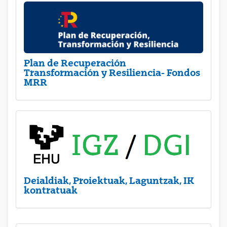
Plan de Recuperación
Transformación y Resiliencia- Fondos
MRR
Deialdiak, Proiektuak, Laguntzak, IK
kontratuak