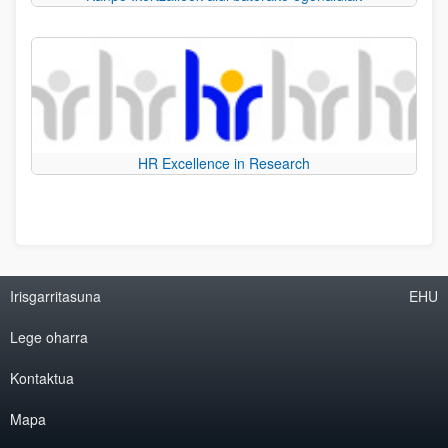
HR Excellence in Research
Irisgarritasuna
EHU
Lege oharra
Kontaktua
Mapa