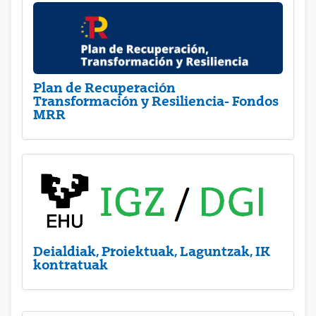
Plan de Recuperación
Transformación y Resiliencia- Fondos
MRR
Deialdiak, Proiektuak, Laguntzak, IK
kontratuak