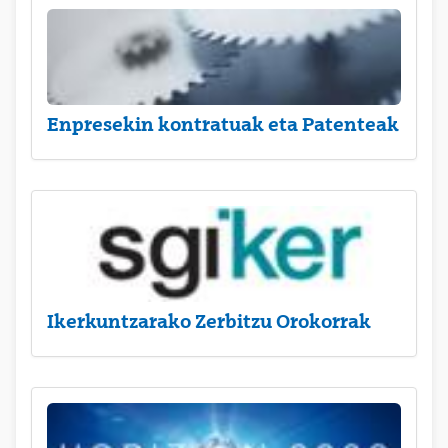
Enpresekin kontratuak eta Patenteak
Ikerkuntzarako Zerbitzu Orokorrak