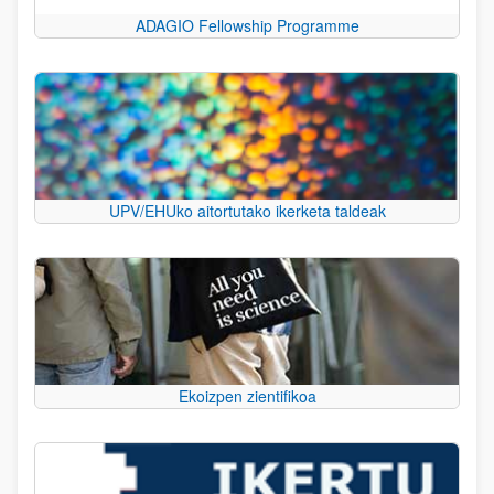
ADAGIO Fellowship Programme
UPV/EHUko aitortutako ikerketa taldeak
Ekoizpen zientifikoa