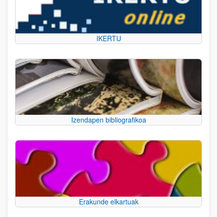
IKERTU
Izendapen bibliografikoa
Erakunde elkartuak