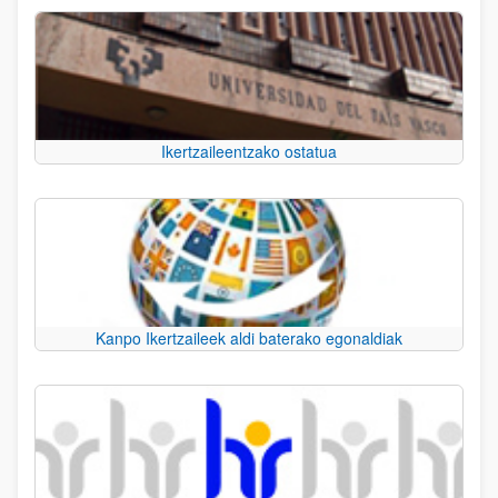
Ikertzaileentzako ostatua
Kanpo Ikertzaileek aldi baterako egonaldiak