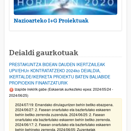
Nazioarteko I+G Proiektuak
Deialdi gaurkotuak
PRESTAKUNTZA BIDEAN DAUDEN IKERTZAILEAK
UPV/EHUn KONTRATATZEKO 2024ko DEIALDIA,
IKERTALDE/IKERKETA PROIEKTU BATEN BALIABIDE
PROPIOEKIN FINANTZATURIK
Izapide irekirik gabe (Eskaerak aurkezteko epea: 2024/05/24 -
2024/06/25)
2024/07/19: Emandako dirulaguntzen behin betiko ebazpena.
2024/06/27: 2. Fasean onartutako eta baztertutako eskaeren
behin betiko zerrenda zuzenduta. 2024/06/25: 2. Fasean
onartutako eta baztertutako eskaeren behin betiko zerrenda.
2024/06/17: 2. Fasean onartutako eta baztertutako eskaeren
behin behineko zerrenda. 2024/06/05: Zuzenketak