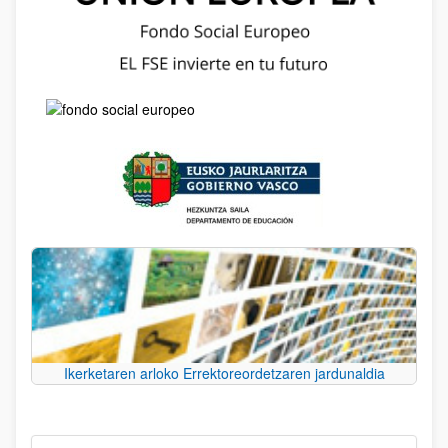
Ikerketaren arloko Errektoreordetzaren jardunaldia