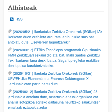
Albisteak
RSS
(2026/05/21) Ikerketako Zerbitzu Orokorrek (SGIker) IAk
ikerketan duen erabilera arduratsuari buruzko saio bat
antolatu dute, Elsevierren laguntzarekin.
(2026/03/17) ETBko Tecnólopis programak Gipuzkoako
RMN Zerbitzuari eskaini dio atal bat, Iñaki Santos Zerbitzu
Teknikariaren lana deskribatuz, Sagarlup egiteko erabiltzen
den lupulua karakterizatzeko.
(2025/10/31) Ikerketa Zerbitzu Orokorrek (SGIker)
UPV/EHUko Ekonomia eta Enpresa Doktoregoen XI.
Jardunaldietan parte hartu dute
(2025/06/12) Ikerketa Zerbitzu Orokorrek (SGIker) 28.
jardunaldia antolatu dute, oinarrizko analisi organikoa eta
analisi isotopikoa egiteko gaitasuna neurtzeko saiakuntzen
emaitzak eztabaidatzeko