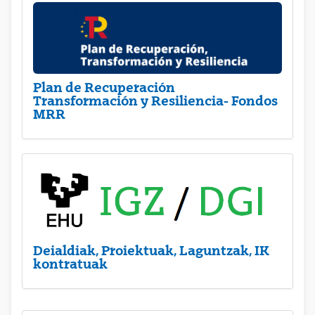
Plan de Recuperación
Transformación y Resiliencia- Fondos
MRR
Deialdiak, Proiektuak, Laguntzak, IK
kontratuak