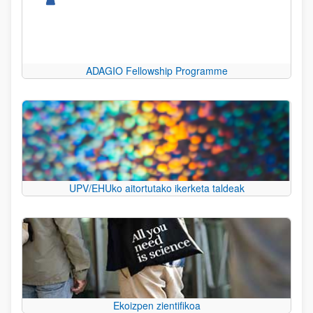
ADAGIO Fellowship Programme
UPV/EHUko aitortutako ikerketa taldeak
Ekoizpen zientifikoa