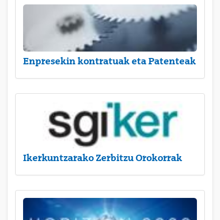
Enpresekin kontratuak eta Patenteak
Ikerkuntzarako Zerbitzu Orokorrak