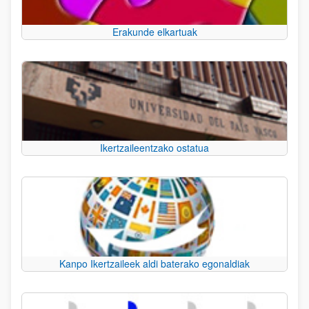
Erakunde elkartuak
Ikertzaileentzako ostatua
Kanpo Ikertzaileek aldi baterako egonaldiak