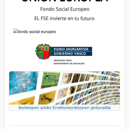
Ikerketaren arloko Errektoreordetzaren jardunaldia