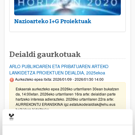
Nazioarteko I+G Proiektuak
Deialdi gaurkotuak
ARLO PUBLIKOAREN ETA PRIBATUAREN ARTEKO
LANKIDETZA PROIEKTUEN DEIALDIA, 2025ekoa
Aurkezteko epea itxita: 2026/01/09 - 2026/01/30 14:00
Eskaerak aurkezteko epea 2026ko urtarrilaren 30ean bukatzen
da, 14:00etan. 2026eko urtarrilaren 16ra arte: deialdian parte
hartzeko interesa adierazteko. 2026ko urtarrilaren 22ra arte:
AURREKONTU ERANSKINA igz.estatukodeialdiak@ehu.eus
helbidera bidaltzeko.
Unibertsitatea-Enpresa-Gizartea Proiektuak 2025
Aurkezteko epea itxita: 2025/03/17 - 2025/04/04 13:00