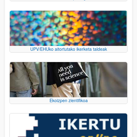
UPV/EHUko aitortutako ikerketa taldeak
Ekoizpen zientifikoa