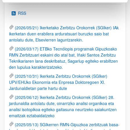
RSS
(2026/05/21) Ikerketako Zerbitzu Orokorrek (SGIker) IAk
ikerketan duen erabilera arduratsuari buruzko saio bat
antolatu dute, Elsevierren laguntzarekin.
(2026/03/17) ETBko Tecnólopis programak Gipuzkoako
RMN Zerbitzuari eskaini dio atal bat, Iñaki Santos Zerbitzu
Teknikariaren lana deskribatuz, Sagarlup egiteko erabiltzen
den lupulua karakterizatzeko.
(2025/10/31) Ikerketa Zerbitzu Orokorrek (SGIker)
UPV/EHUko Ekonomia eta Enpresa Doktoregoen XI.
Jardunaldietan parte hartu dute
(2025/06/12) Ikerketa Zerbitzu Orokorrek (SGIker) 28.
jardunaldia antolatu dute, oinarrizko analisi organikoa eta
analisi isotopikoa egiteko gaitasuna neurtzeko saiakuntzen
emaitzak eztabaidatzeko
(2025/05/13) SGIkerren RMN-Gipuzkoa zerbitzuak basa-