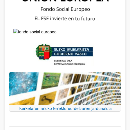
Ikerketaren arloko Errektoreordetzaren jardunaldia