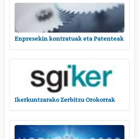
Enpresekin kontratuak eta Patenteak
Ikerkuntzarako Zerbitzu Orokorrak