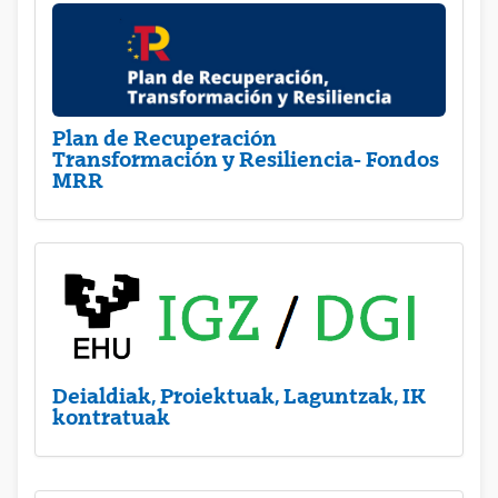
Plan de Recuperación
Transformación y Resiliencia- Fondos
MRR
Deialdiak, Proiektuak, Laguntzak, IK
kontratuak