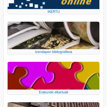
IKERTU
Izendapen bibliografikoa
Erakunde elkartuak