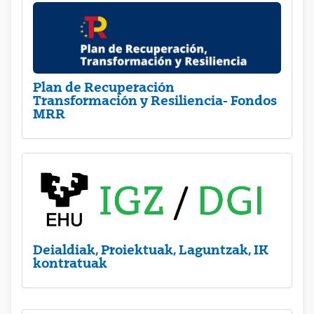
Plan de Recuperación
Transformación y Resiliencia- Fondos
MRR
Deialdiak, Proiektuak, Laguntzak, IK
kontratuak