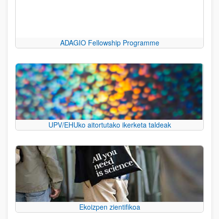
ADAGIO Fellowship Programme
UPV/EHUko aitortutako ikerketa taldeak
Ekoizpen zientifikoa