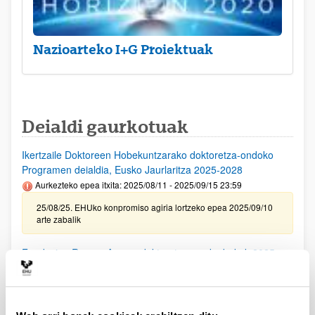
Nazioarteko I+G Proiektuak
Deialdi gaurkotuak
Ikertzaile Doktoreen Hobekuntzarako doktoretza-ondoko
Programen deialdia, Eusko Jaurlaritza 2025-2028
Aurkezteko epea itxita: 2025/08/11 - 2025/09/15 23:59
25/08/25. EHUko konpromiso agiria lortzeko epea 2025/09/10
arte zabalik
Fundacion Ramon Areces doktoratu aurreko bekak 2025
(Bizitza eta Materiaren Zientziak, Gizarte Zientziak eta
Humanitateak)
Aurkezteko epea itxita (Eskabideak egiteko amaierako data:
2025/10/02 23:59)