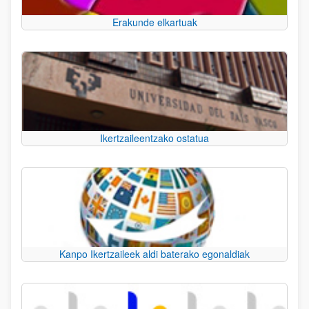
Erakunde elkartuak
Ikertzaileentzako ostatua
Kanpo Ikertzaileek aldi baterako egonaldiak