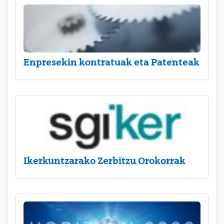
Enpresekin kontratuak eta Patenteak
Ikerkuntzarako Zerbitzu Orokorrak