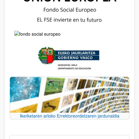
Ikerketaren arloko Errektoreordetzaren jardunaldia