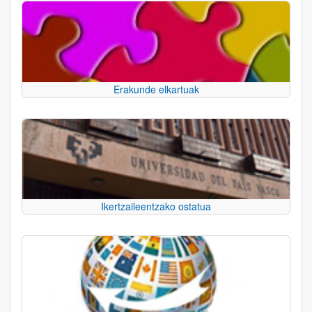
Erakunde elkartuak
Ikertzaileentzako ostatua