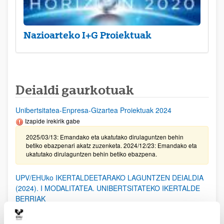
Nazioarteko I+G Proiektuak
Deialdi gaurkotuak
Unibertsitatea-Enpresa-Gizartea Proiektuak 2024
Izapide irekirik gabe
2025/03/13: Emandako eta ukatutako dirulaguntzen behin
betiko ebazpenari akatz zuzenketa. 2024/12/23: Emandako eta
ukatutako dirulaguntzen behin betiko ebazpena.
UPV/EHUko IKERTALDEETARAKO LAGUNTZEN DEIALDIA
(2024). I MODALITATEA. UNIBERTSITATEKO IKERTALDE
BERRIAK
2025/02/20. Emandako eta ukatutako laguntzen behin-betiko
ebazpena.