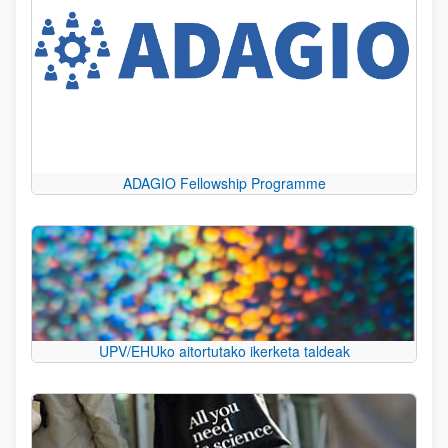
ADAGIO Fellowship Programme
UPV/EHUko aitortutako ikerketa taldeak