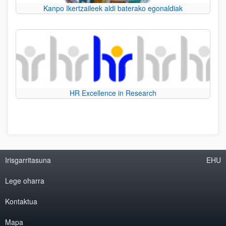
Kanpo Ikertzaileek aldi baterako egonaldiak
HR Excellence in Research
Irisgarritasuna
EHU
Lege oharra
Kontaktua
Mapa