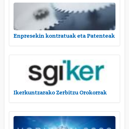
Enpresekin kontratuak eta Patenteak
Ikerkuntzarako Zerbitzu Orokorrak