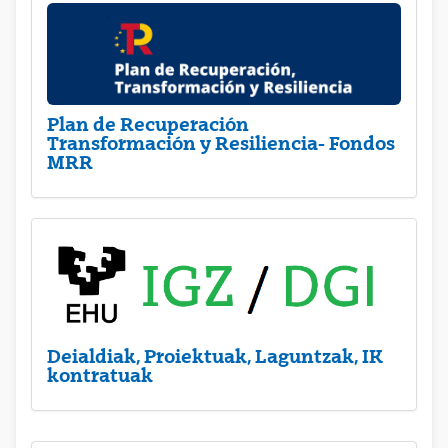
Plan de Recuperación
Transformación y Resiliencia- Fondos
MRR
Deialdiak, Proiektuak, Laguntzak, IK
kontratuak