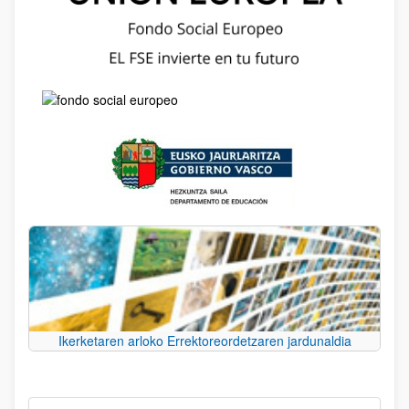
Ikerketaren arloko Errektoreordetzaren jardunaldia