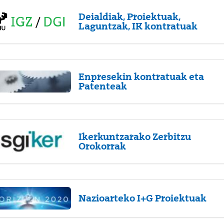
Deialdiak, Proiektuak,
Laguntzak, IK kontratuak
Enpresekin kontratuak eta
Patenteak
Ikerkuntzarako Zerbitzu
Orokorrak
Nazioarteko I+G Proiektuak