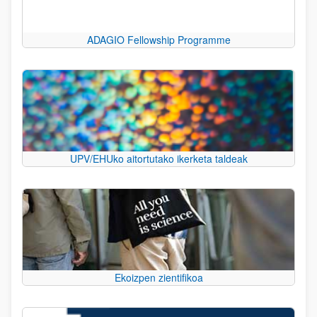
ADAGIO Fellowship Programme
UPV/EHUko aitortutako ikerketa taldeak
Ekoizpen zientifikoa