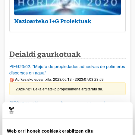
Nazioarteko I+G Proiektuak
Deialdi gaurkotuak
PIFG23/02: "Mejora de propiedades adhesivas de polímeros
dispersos en agua"
Aurkezteko epea itxita: 2023/06/13 - 2023/07/03 23:59
2023/7/21 Beka emateko proposamena argitaratu da.
PIFG23/01: “ Nuevos paradigmas para sistemas de
comunicación basados en herramientas de inteligencia
artificial”
Aurkezteko epea itxita: 2023/06/08 - 2023/06/28 23:59
Web orri honek cookieak erabiltzen ditu
2023/07/19 Beka emateko proposamena argitaratu da.