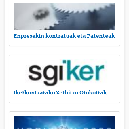
Enpresekin kontratuak eta Patenteak
Ikerkuntzarako Zerbitzu Orokorrak