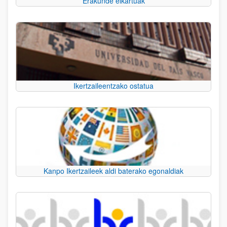
Erakunde elkartuak
Ikertzaileentzako ostatua
Kanpo Ikertzaileek aldi baterako egonaldiak