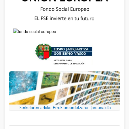
Ikerketaren arloko Errektoreordetzaren jardunaldia