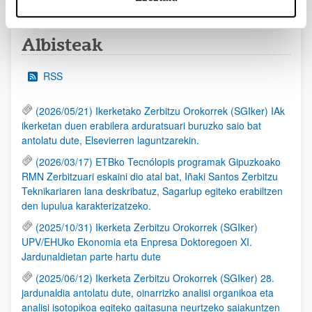
Albisteak
RSS
(2026/05/21) Ikerketako Zerbitzu Orokorrek (SGIker) IAk
ikerketan duen erabilera arduratsuari buruzko saio bat
antolatu dute, Elsevierren laguntzarekin.
(2026/03/17) ETBko Tecnólopis programak Gipuzkoako
RMN Zerbitzuari eskaini dio atal bat, Iñaki Santos Zerbitzu
Teknikariaren lana deskribatuz, Sagarlup egiteko erabiltzen
den lupulua karakterizatzeko.
(2025/10/31) Ikerketa Zerbitzu Orokorrek (SGIker)
UPV/EHUko Ekonomia eta Enpresa Doktoregoen XI.
Jardunaldietan parte hartu dute
(2025/06/12) Ikerketa Zerbitzu Orokorrek (SGIker) 28.
jardunaldia antolatu dute, oinarrizko analisi organikoa eta
analisi isotopikoa egiteko gaitasuna neurtzeko saiakuntzen