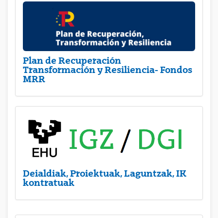
Plan de Recuperación
Transformación y Resiliencia- Fondos
MRR
Deialdiak, Proiektuak, Laguntzak, IK
kontratuak