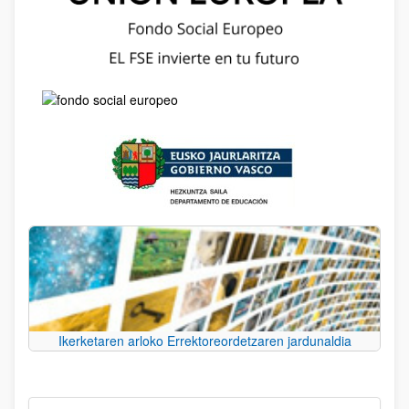
Ikerketaren arloko Errektoreordetzaren jardunaldia