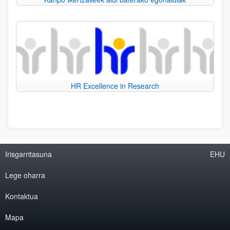
HR Excellence in Research
Irisgarritasuna
EHU
Lege oharra
Kontaktua
Mapa