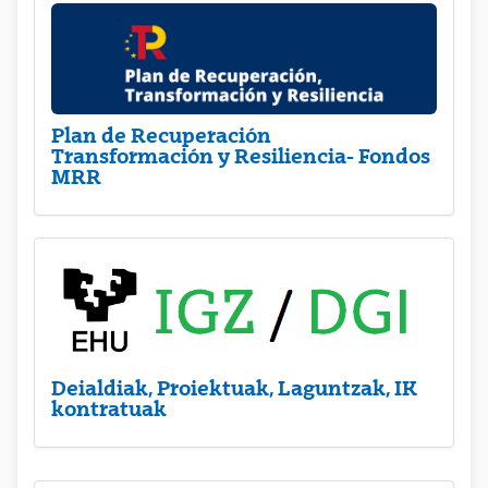
Plan de Recuperación
Transformación y Resiliencia- Fondos
MRR
Deialdiak, Proiektuak, Laguntzak, IK
kontratuak