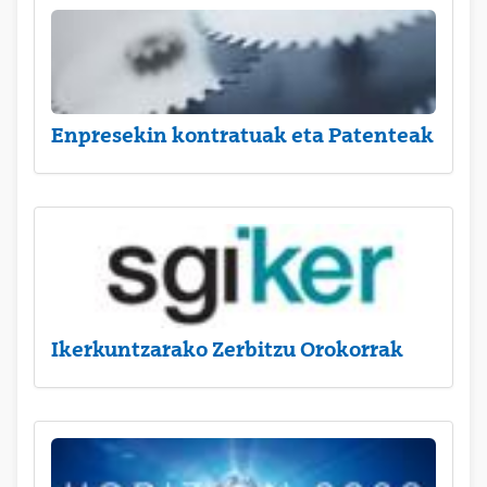
Enpresekin kontratuak eta Patenteak
Ikerkuntzarako Zerbitzu Orokorrak