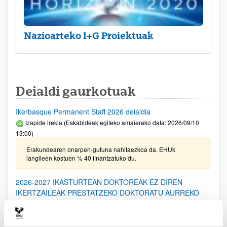
Nazioarteko I+G Proiektuak
Deialdi gaurkotuak
Ikerbasque Permanent Staff 2026 deialdia
Izapide irekia (Eskabideak egiteko amaierako data: 2026/09/10
13:00)
Erakundearen onarpen-gutuna nahitaezkoa da. EHUk
langileen kostuen % 40 finantzatuko du.
2026-2027 IKASTURTEAN DOKTOREAK EZ DIREN
IKERTZAILEAK PRESTATZEKO DOKTORATU AURREKO
PROGRAMARAKO DEIALDIA: Laguntza berriak eta
berriztapenak (Eusko Jaurlaritza)
Aurkezteko epea itxita: 2026/06/19 - 2026/07/20