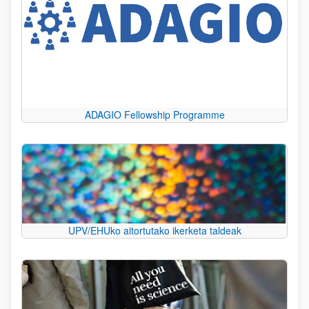
ADAGIO Fellowship Programme
UPV/EHUko aitortutako ikerketa taldeak