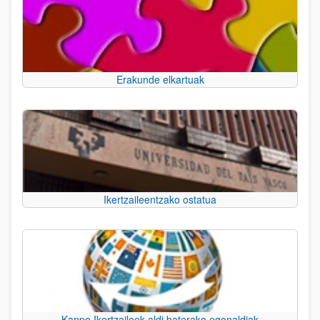
Erakunde elkartuak
Ikertzaileentzako ostatua
Kanpo Ikertzaileek aldi baterako egonaldiak