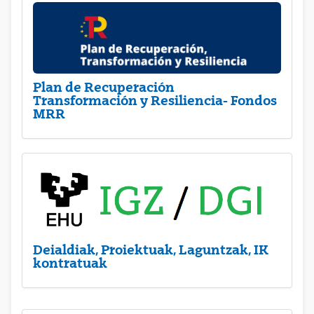
Plan de Recuperación
Transformación y Resiliencia- Fondos
MRR
Deialdiak, Proiektuak, Laguntzak, IK
kontratuak