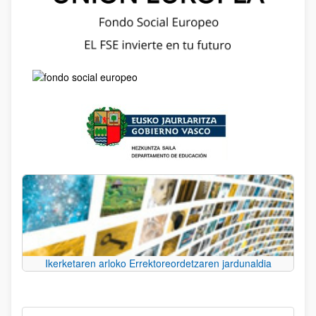
Ikerketaren arloko Errektoreordetzaren jardunaldia