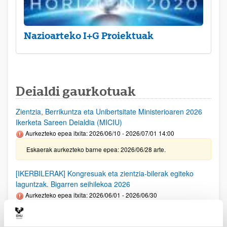
Nazioarteko I+G Proiektuak
Deialdi gaurkotuak
Zientzia, Berrikuntza eta Unibertsitate Ministerioaren 2026
Ikerketa Sareen Deialdia (MICIU)
Aurkezteko epea itxita: 2026/06/10 - 2026/07/01 14:00
Eskaerak aurkezteko barne epea: 2026/06/28 arte.
[IKERBILERAK] Kongresuak eta zientzia-bilerak egiteko
laguntzak. Bigarren seihilekoa 2026
Aurkezteko epea itxita: 2026/06/01 - 2026/06/30
Deialdia argitaratu egin da. Eskaerak aurkezteko barne epea:
2026/06/23