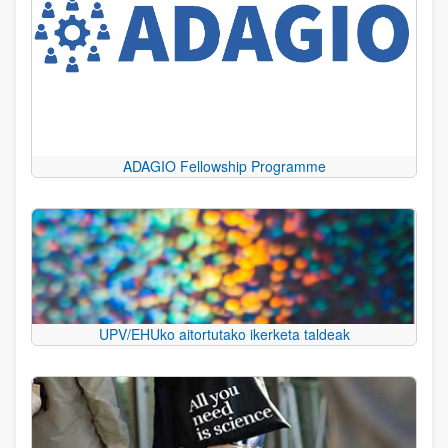
ADAGIO Fellowship Programme
UPV/EHUko aitortutako ikerketa taldeak