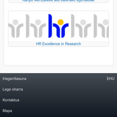
HR Excellence in Research
Irisgarritasuna
EHU
Lege oharra
Kontaktua
Mapa