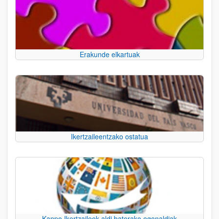
Erakunde elkartuak
Ikertzaileentzako ostatua
Kanpo Ikertzaileek aldi baterako egonaldiak