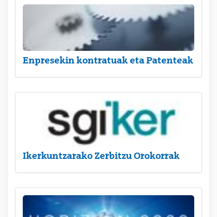
Enpresekin kontratuak eta Patenteak
Ikerkuntzarako Zerbitzu Orokorrak