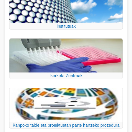
Institutuak
Ikerketa Zentroak
Kanpoko talde eta proiektuetan parte hartzeko prozedura