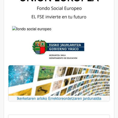
Ikerketaren arloko Errektoreordetzaren jardunaldia