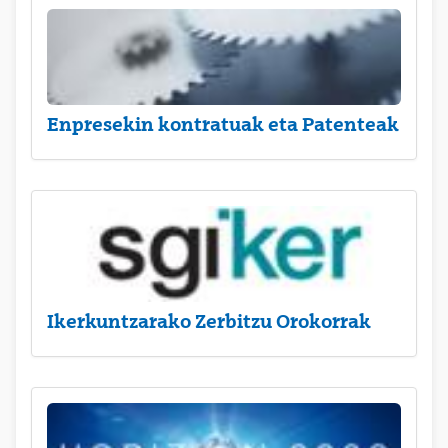
Enpresekin kontratuak eta Patenteak
Ikerkuntzarako Zerbitzu Orokorrak