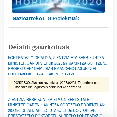
Nazioarteko I+G Proiektuak
Deialdi gaurkotuak
KONTRATAZIO DEIALDIA, ZIENTZIA ETA BERRIKUNTZA
MINISTERIOAK UPV/EHUn 2023an "JAKINTZA SORTZEKO
PROIEKTUEN" DEIALDIAN EMANDAKO LAGUNTZEI
LOTUTAKO IKERTZAILEAK PRESTATZEKO
2025/05/30: Akatsen zuzenketa- 2025/02/03: Emandako eta
ukatutako dirulaguntzen behin betiko ebazpena.
ZIENTZIA, BERRIKUNTZA ETA UNIBERTSITATE
MINISTERIOAREN "JAKINTZA SORTZEKO PROIEKTUAK"
2024ko DEIALDIARI LOTUTAKO EHUn DOKTOREAK
PRESTATZEKO DOKTORATU AURREKO KONTRATAZIO