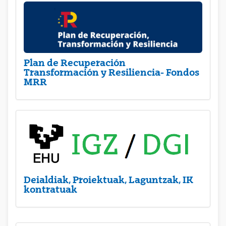
Plan de Recuperación
Transformación y Resiliencia- Fondos
MRR
Deialdiak, Proiektuak, Laguntzak, IK
kontratuak