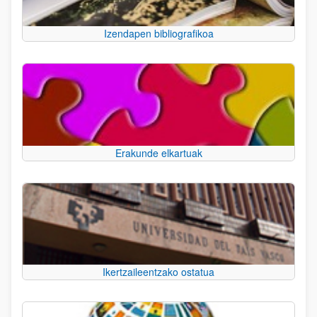
Izendapen bibliografikoa
Erakunde elkartuak
Ikertzaileentzako ostatua