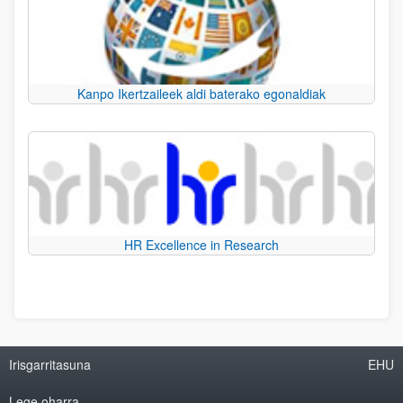
Kanpo Ikertzaileek aldi baterako egonaldiak
HR Excellence in Research
Irisgarritasuna
EHU
Lege oharra