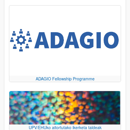
ADAGIO Fellowship Programme
UPV/EHUko aitortutako ikerketa taldeak