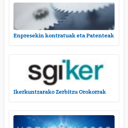
Enpresekin kontratuak eta Patenteak
Ikerkuntzarako Zerbitzu Orokorrak