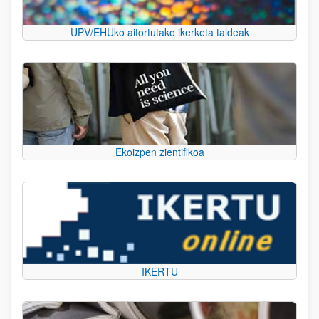
UPV/EHUko aitortutako ikerketa taldeak
Ekoizpen zientifikoa
IKERTU