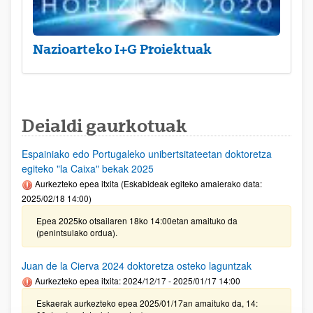
Nazioarteko I+G Proiektuak
Deialdi gaurkotuak
Espainiako edo Portugaleko unibertsitateetan doktoretza
egiteko "la Caixa" bekak 2025
Aurkezteko epea itxita (Eskabideak egiteko amaierako data:
2025/02/18 14:00)
Epea 2025ko otsailaren 18ko 14:00etan amaituko da
(penintsulako ordua).
Juan de la Cierva 2024 doktoretza osteko laguntzak
Aurkezteko epea itxita: 2024/12/17 - 2025/01/17 14:00
Eskaerak aurkezteko epea 2025/01/17an amaituko da, 14: