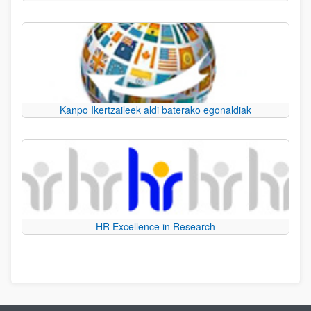
Kanpo Ikertzaileek aldi baterako egonaldiak
HR Excellence in Research