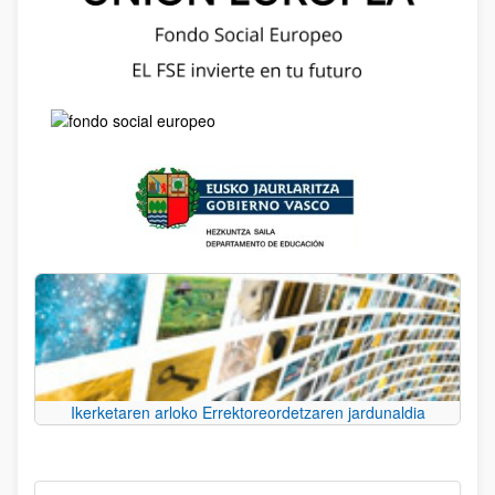
Ikerketaren arloko Errektoreordetzaren jardunaldia