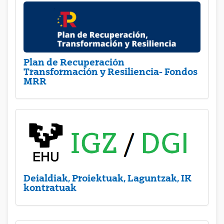
Plan de Recuperación
Transformación y Resiliencia- Fondos
MRR
Deialdiak, Proiektuak, Laguntzak, IK
kontratuak