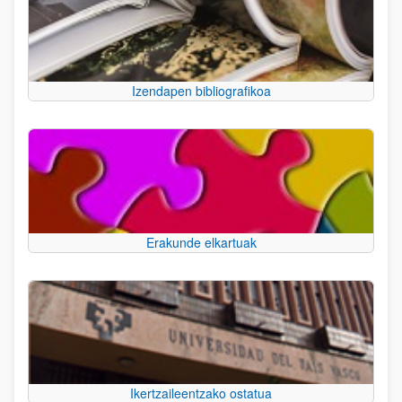
Izendapen bibliografikoa
Erakunde elkartuak
Ikertzaileentzako ostatua