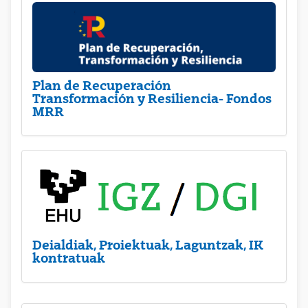
Plan de Recuperación
Transformación y Resiliencia- Fondos
MRR
Deialdiak, Proiektuak, Laguntzak, IK
kontratuak