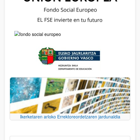
Ikerketaren arloko Errektoreordetzaren jardunaldia