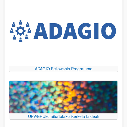
ADAGIO Fellowship Programme
UPV/EHUko aitortutako ikerketa taldeak