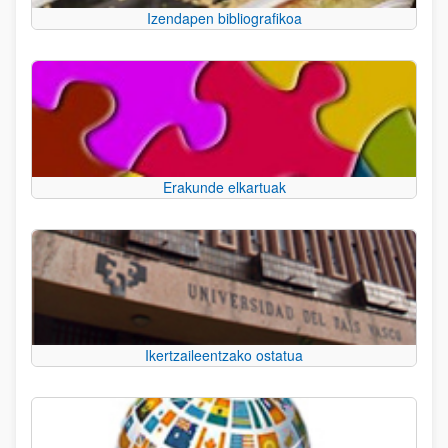
Izendapen bibliografikoa
Erakunde elkartuak
Ikertzaileentzako ostatua