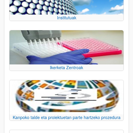
Institutuak
Ikerketa Zentroak
Kanpoko talde eta proiektuetan parte hartzeko prozedura