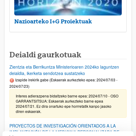
Nazioarteko I+G Proiektuak
Deialdi gaurkotuak
Zientzia eta Berrikuntza Ministerioaren 2024ko laguntzen
deialdia, ikerketa sendotzea sustatzeko
Izapide irekirik gabe (Eskaerak aurkezteko epea: 2024/07/03 -
2024/07/23)
Interes adierazpena bidaltzeko barne epea: 2024/07/10 - OSO
GARRANTSITSUA: Eskaerak aurkezteko barne epea
2024/07/21. Ez dira onartuko epe horrretatik kanpo jasoko
diren eskaerak.
PROYECTOS DE INVESTIGACIÓN ORIENTADOS A LA
IMPLANTACIÓN DE LA MEDICINA PERSONALIZADA DE