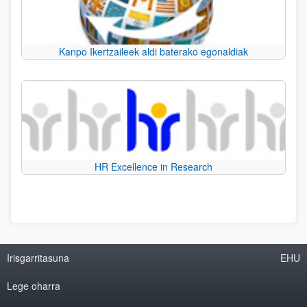
Kanpo Ikertzaileek aldi baterako egonaldiak
HR Excellence in Research
Irisgarritasuna
EHU
Lege oharra