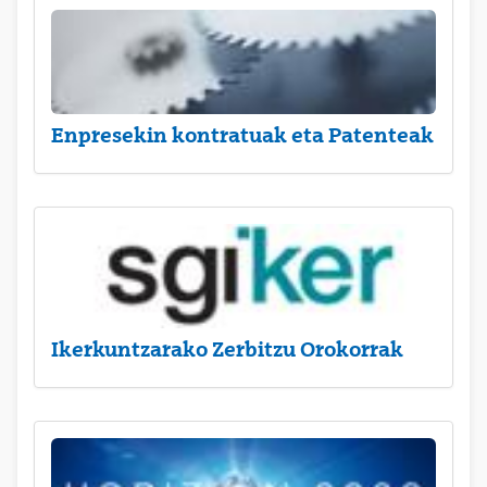
Enpresekin kontratuak eta Patenteak
Ikerkuntzarako Zerbitzu Orokorrak