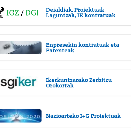
Deialdiak, Proiektuak,
Laguntzak, IK kontratuak
Enpresekin kontratuak eta
Patenteak
Ikerkuntzarako Zerbitzu
Orokorrak
Nazioarteko I+G Proiektuak