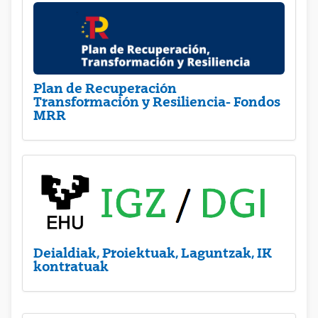
Plan de Recuperación
Transformación y Resiliencia- Fondos
MRR
Deialdiak, Proiektuak, Laguntzak, IK
kontratuak