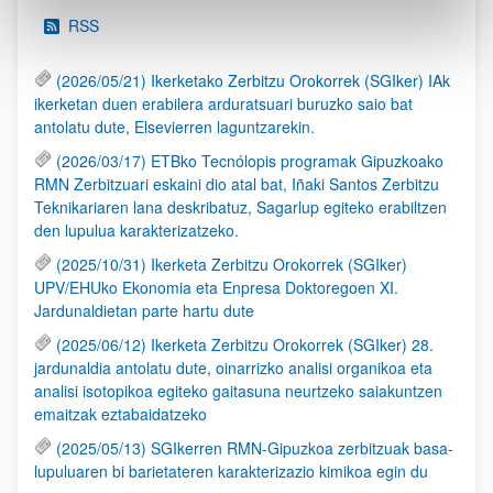
RSS
(2026/05/21) Ikerketako Zerbitzu Orokorrek (SGIker) IAk
ikerketan duen erabilera arduratsuari buruzko saio bat
antolatu dute, Elsevierren laguntzarekin.
(2026/03/17) ETBko Tecnólopis programak Gipuzkoako
RMN Zerbitzuari eskaini dio atal bat, Iñaki Santos Zerbitzu
Teknikariaren lana deskribatuz, Sagarlup egiteko erabiltzen
den lupulua karakterizatzeko.
(2025/10/31) Ikerketa Zerbitzu Orokorrek (SGIker)
UPV/EHUko Ekonomia eta Enpresa Doktoregoen XI.
Jardunaldietan parte hartu dute
(2025/06/12) Ikerketa Zerbitzu Orokorrek (SGIker) 28.
jardunaldia antolatu dute, oinarrizko analisi organikoa eta
analisi isotopikoa egiteko gaitasuna neurtzeko saiakuntzen
emaitzak eztabaidatzeko
(2025/05/13) SGIkerren RMN-Gipuzkoa zerbitzuak basa-
lupuluaren bi barietateren karakterizazio kimikoa egin du