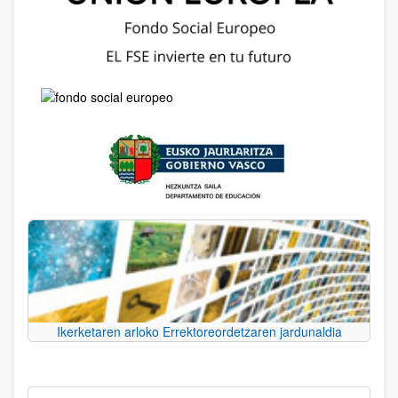
Ikerketaren arloko Errektoreordetzaren jardunaldia