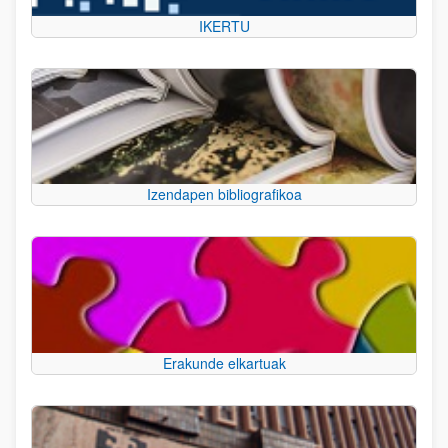
IKERTU
Izendapen bibliografikoa
Erakunde elkartuak