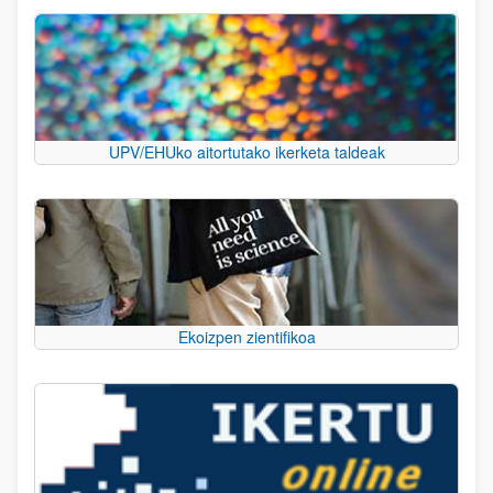
UPV/EHUko aitortutako ikerketa taldeak
Ekoizpen zientifikoa