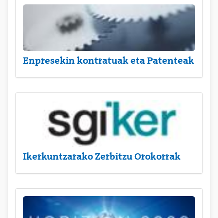
Enpresekin kontratuak eta Patenteak
Ikerkuntzarako Zerbitzu Orokorrak