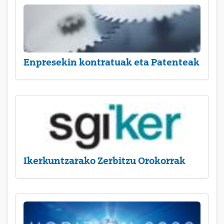
Enpresekin kontratuak eta Patenteak
Ikerkuntzarako Zerbitzu Orokorrak