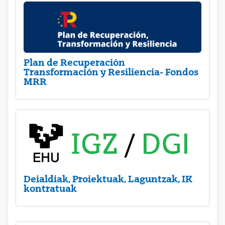
Plan de Recuperación
Transformación y Resiliencia- Fondos
MRR
Deialdiak, Proiektuak, Laguntzak, IK
kontratuak