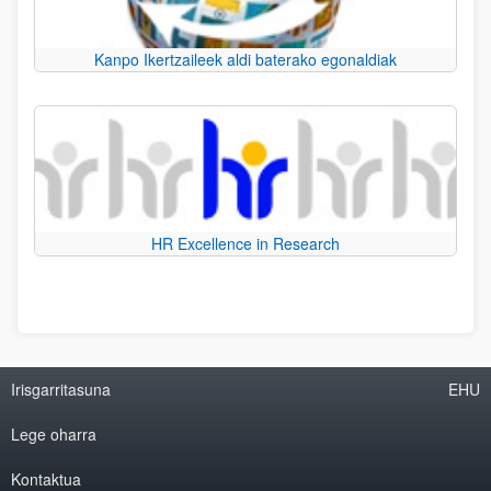
Kanpo Ikertzaileek aldi baterako egonaldiak
HR Excellence in Research
Irisgarritasuna
EHU
Lege oharra
Kontaktua