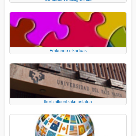
Erakunde elkartuak
Ikertzaileentzako ostatua