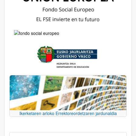
Ikerketaren arloko Errektoreordetzaren jardunaldia