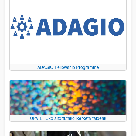
ADAGIO Fellowship Programme
UPV/EHUko aitortutako ikerketa taldeak