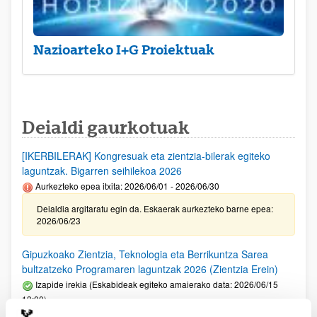
Nazioarteko I+G Proiektuak
Deialdi gaurkotuak
[IKERBILERAK] Kongresuak eta zientzia-bilerak egiteko
laguntzak. Bigarren seihilekoa 2026
Aurkezteko epea itxita: 2026/06/01 - 2026/06/30
Deialdia argitaratu egin da. Eskaerak aurkezteko barne epea:
2026/06/23
Gipuzkoako Zientzia, Teknologia eta Berrikuntza Sarea
bultzatzeko Programaren laguntzak 2026 (Zientzia Erein)
Izapide irekia (Eskabideak egiteko amaierako data: 2026/06/15
13:00)