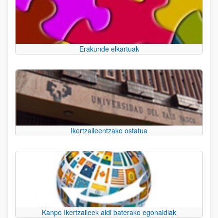
Erakunde elkartuak
Ikertzaileentzako ostatua
Kanpo Ikertzaileek aldi baterako egonaldiak