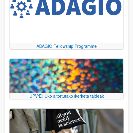
ADAGIO Fellowship Programme
UPV/EHUko aitortutako ikerketa taldeak