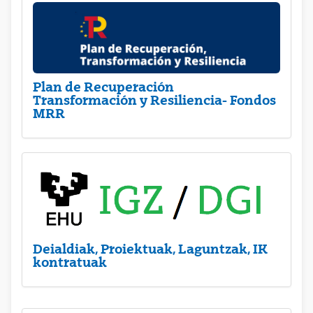
Plan de Recuperación
Transformación y Resiliencia- Fondos
MRR
Deialdiak, Proiektuak, Laguntzak, IK
kontratuak