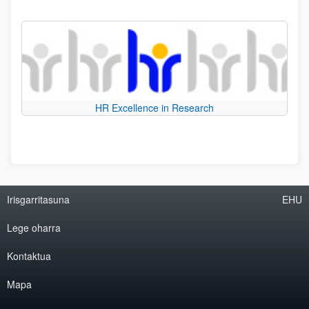
HR Excellence in Research
Irisgarritasuna
EHU
Lege oharra
Kontaktua
Mapa