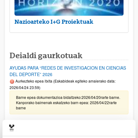
Nazioarteko I+G Proiektuak
Deialdi gaurkotuak
AYUDAS PARA “REDES DE INVESTIGACION EN CIENCIAS
DEL DEPORTE” 2026
Aurkezteko epea itxita (Eskabideak egiteko amaierako data:
2026/04/24 23:59)
Barne epea dokumentazioa bidaltzeko:2026/04/20rarte barne.
Kanporako baimenak eskatzeko barn epea: 2026/04/22rarte
barne
[IKERBILERAK] Kongresuak eta zientzia-bilerak egiteko
laguntzak. Lehen seihilekoa 2026
Aurkezteko epea itxita: 2026/04/14 - 2026/05/13