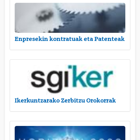
Enpresekin kontratuak eta Patenteak
Ikerkuntzarako Zerbitzu Orokorrak