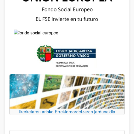
Ikerketaren arloko Errektoreordetzaren jardunaldia