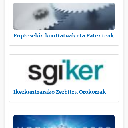
Enpresekin kontratuak eta Patenteak
Ikerkuntzarako Zerbitzu Orokorrak