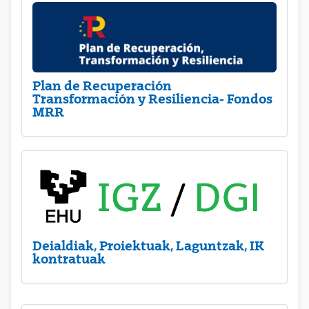
Plan de Recuperación
Transformación y Resiliencia- Fondos
MRR
Deialdiak, Proiektuak, Laguntzak, IK
kontratuak