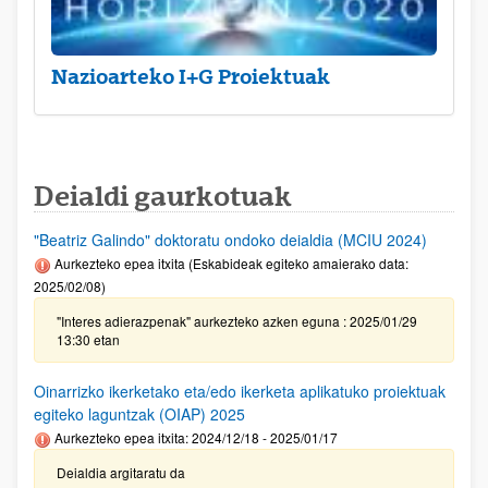
Nazioarteko I+G Proiektuak
Deialdi gaurkotuak
"Beatriz Galindo" doktoratu ondoko deialdia (MCIU 2024)
Aurkezteko epea itxita (Eskabideak egiteko amaierako data:
2025/02/08)
"Interes adierazpenak" aurkezteko azken eguna : 2025/01/29
13:30 etan
Oinarrizko ikerketako eta/edo ikerketa aplikatuko proiektuak
egiteko laguntzak (OIAP) 2025
Aurkezteko epea itxita: 2024/12/18 - 2025/01/17
Deialdia argitaratu da