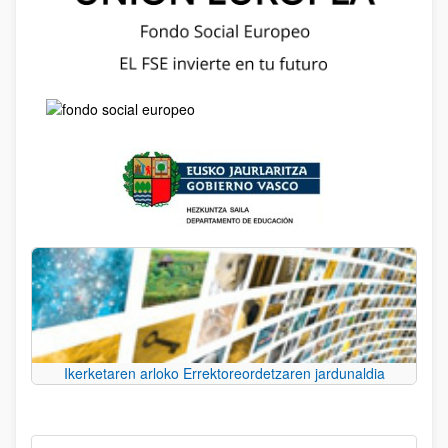
Ikerketaren arloko Errektoreordetzaren jardunaldia