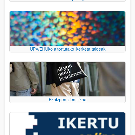
UPV/EHUko aitortutako ikerketa taldeak
Ekoizpen zientifikoa