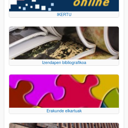
IKERTU
Izendapen bibliografikoa
Erakunde elkartuak