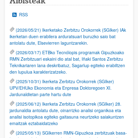
Albisteak
RSS
(2026/05/21) Ikerketako Zerbitzu Orokorrek (SGIker) IAk
ikerketan duen erabilera arduratsuari buruzko saio bat
antolatu dute, Elsevierren laguntzarekin.
(2026/03/17) ETBko Tecnólopis programak Gipuzkoako
RMN Zerbitzuari eskaini dio atal bat, Iñaki Santos Zerbitzu
Teknikariaren lana deskribatuz, Sagarlup egiteko erabiltzen
den lupulua karakterizatzeko.
(2025/10/31) Ikerketa Zerbitzu Orokorrek (SGIker)
UPV/EHUko Ekonomia eta Enpresa Doktoregoen XI.
Jardunaldietan parte hartu dute
(2025/06/12) Ikerketa Zerbitzu Orokorrek (SGIker) 28.
jardunaldia antolatu dute, oinarrizko analisi organikoa eta
analisi isotopikoa egiteko gaitasuna neurtzeko saiakuntzen
emaitzak eztabaidatzeko
(2025/05/13) SGIkerren RMN-Gipuzkoa zerbitzuak basa-