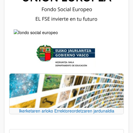
Ikerketaren arloko Errektoreordetzaren jardunaldia