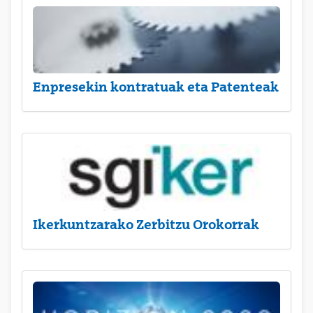
Enpresekin kontratuak eta Patenteak
Ikerkuntzarako Zerbitzu Orokorrak