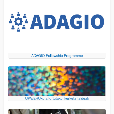
ADAGIO Fellowship Programme
UPV/EHUko aitortutako ikerketa taldeak