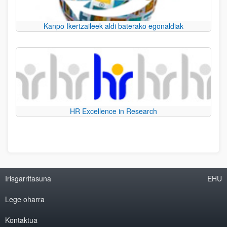
Kanpo Ikertzaileek aldi baterako egonaldiak
HR Excellence in Research
Irisgarritasuna
EHU
Lege oharra
Kontaktua