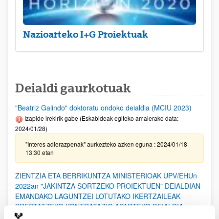
Nazioarteko I+G Proiektuak
Deialdi gaurkotuak
"Beatriz Galindo" doktoratu ondoko deialdia (MCIU 2023)
Izapide irekirik gabe (Eskabideak egiteko amaierako data:
2024/01/28)
"Interes adierazpenak" aurkezteko azken eguna : 2024/01/18
13:30 etan
ZIENTZIA ETA BERRIKUNTZA MINISTERIOAK UPV/EHUn
2022an "JAKINTZA SORTZEKO PROIEKTUEN" DEIALDIAN
EMANDAKO LAGUNTZEI LOTUTAKO IKERTZAILEAK
PRESTATZEKO KONTRATAZIO APARTEKO DEIALDIA
Izapide irekirik gabe (Eskaerak aurkezteko epea: 2024/01/23 -