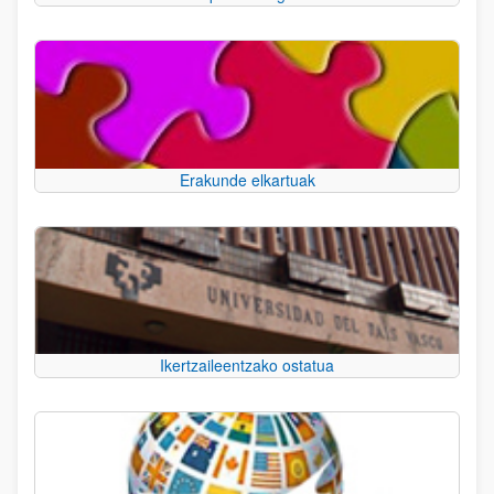
Erakunde elkartuak
Ikertzaileentzako ostatua