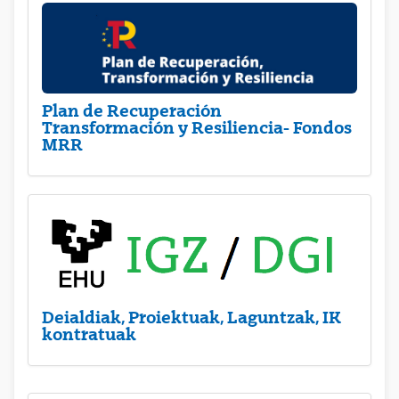
Plan de Recuperación
Transformación y Resiliencia- Fondos
MRR
Deialdiak, Proiektuak, Laguntzak, IK
kontratuak