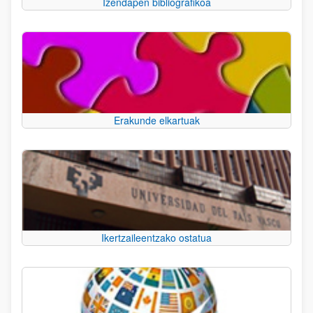
Izendapen bibliografikoa
Erakunde elkartuak
Ikertzaileentzako ostatua