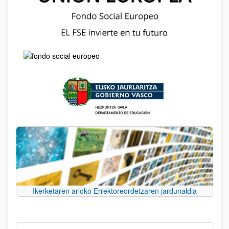
Ikerketaren arloko Errektoreordetzaren jardunaldia