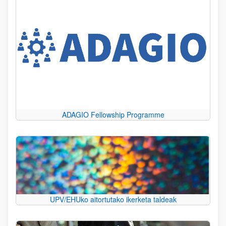
ADAGIO Fellowship Programme
UPV/EHUko aitortutako ikerketa taldeak