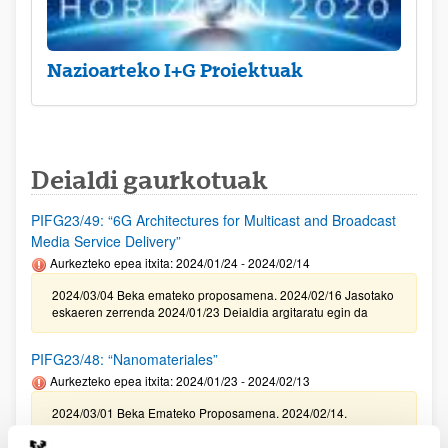
Nazioarteko I+G Proiektuak
Deialdi gaurkotuak
PIFG23/49: “6G Architectures for Multicast and Broadcast
Media Service Delivery”
Aurkezteko epea itxita: 2024/01/24 - 2024/02/14
2024/03/04 Beka emateko proposamena. 2024/02/16 Jasotako
eskaeren zerrenda 2024/01/23 Deialdia argitaratu egin da
PIFG23/48: “Nanomateriales”
Aurkezteko epea itxita: 2024/01/23 - 2024/02/13
2024/03/01 Beka Emateko Proposamena. 2024/02/14.
Balorazio fasera pasako diren jasotako eskaeren zerrenda .
2024/01/22 Deialdia argitaratu egin da