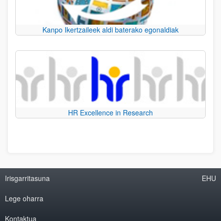
Kanpo Ikertzaileek aldi baterako egonaldiak
HR Excellence in Research
Irisgarritasuna
EHU
Lege oharra
Kontaktua