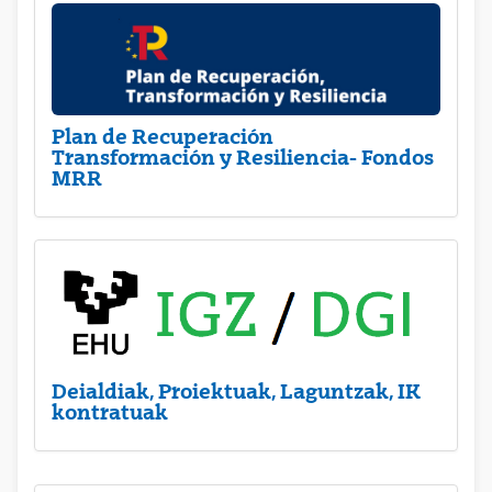
Plan de Recuperación
Transformación y Resiliencia- Fondos
MRR
Deialdiak, Proiektuak, Laguntzak, IK
kontratuak