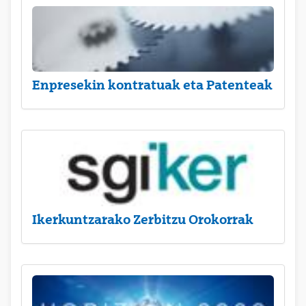
Enpresekin kontratuak eta Patenteak
Ikerkuntzarako Zerbitzu Orokorrak