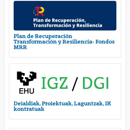
Plan de Recuperación
Transformación y Resiliencia- Fondos
MRR
Deialdiak, Proiektuak, Laguntzak, IK
kontratuak