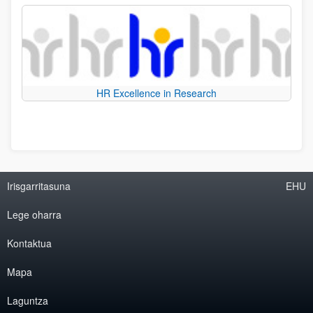
HR Excellence in Research
Irisgarritasuna
EHU
Lege oharra
Kontaktua
Mapa
Laguntza