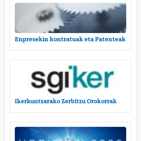
Enpresekin kontratuak eta Patenteak
Ikerkuntzarako Zerbitzu Orokorrak