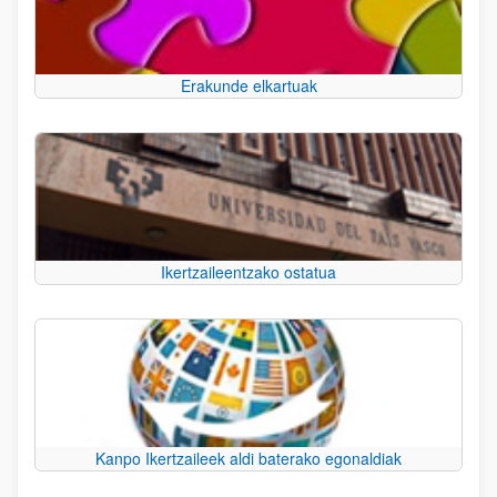
Erakunde elkartuak
Ikertzaileentzako ostatua
Kanpo Ikertzaileek aldi baterako egonaldiak