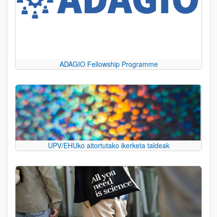
ADAGIO Fellowship Programme
UPV/EHUko aitortutako ikerketa taldeak