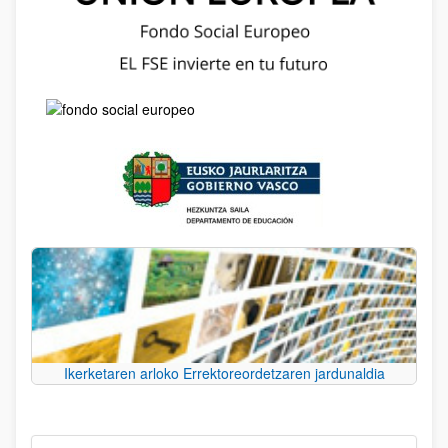
Ikerketaren arloko Errektoreordetzaren jardunaldia