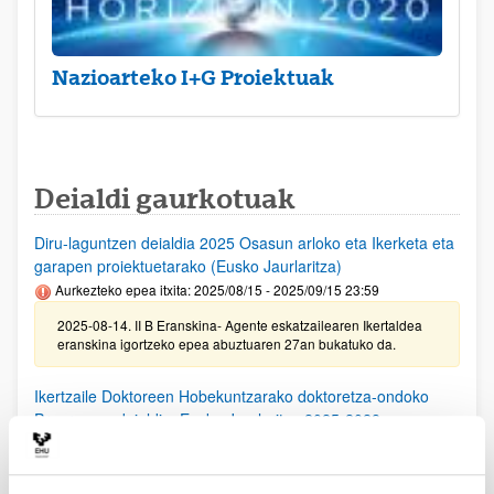
Nazioarteko I+G Proiektuak
Deialdi gaurkotuak
Diru-laguntzen deialdia 2025 Osasun arloko eta Ikerketa eta
garapen proiektuetarako (Eusko Jaurlaritza)
Aurkezteko epea itxita: 2025/08/15 - 2025/09/15 23:59
2025-08-14. II B Eranskina- Agente eskatzailearen Ikertaldea
eranskina igortzeko epea abuztuaren 27an bukatuko da.
Ikertzaile Doktoreen Hobekuntzarako doktoretza-ondoko
Programen deialdia, Eusko Jaurlaritza 2025-2028
Aurkezteko epea itxita: 2025/08/11 - 2025/09/15 23:59
25/08/25. EHUko konpromiso agiria lortzeko epea 2025/09/10