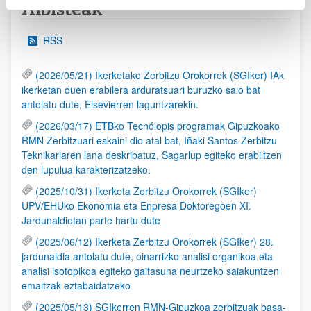
Albisteak
RSS
(2026/05/21) Ikerketako Zerbitzu Orokorrek (SGIker) IAk
ikerketan duen erabilera arduratsuari buruzko saio bat
antolatu dute, Elsevierren laguntzarekin.
(2026/03/17) ETBko Tecnólopis programak Gipuzkoako
RMN Zerbitzuari eskaini dio atal bat, Iñaki Santos Zerbitzu
Teknikariaren lana deskribatuz, Sagarlup egiteko erabiltzen
den lupulua karakterizatzeko.
(2025/10/31) Ikerketa Zerbitzu Orokorrek (SGIker)
UPV/EHUko Ekonomia eta Enpresa Doktoregoen XI.
Jardunaldietan parte hartu dute
(2025/06/12) Ikerketa Zerbitzu Orokorrek (SGIker) 28.
jardunaldia antolatu dute, oinarrizko analisi organikoa eta
analisi isotopikoa egiteko gaitasuna neurtzeko saiakuntzen
emaitzak eztabaidatzeko
(2025/05/13) SGIkerren RMN-Gipuzkoa zerbitzuak basa-