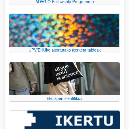
ADAGIO Fellowship Programme
UPV/EHUko aitortutako ikerketa taldeak
Ekoizpen zientifikoa