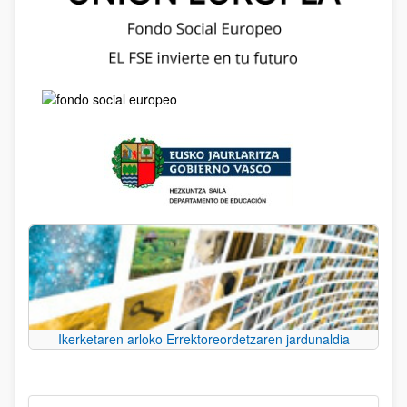
Ikerketaren arloko Errektoreordetzaren jardunaldia