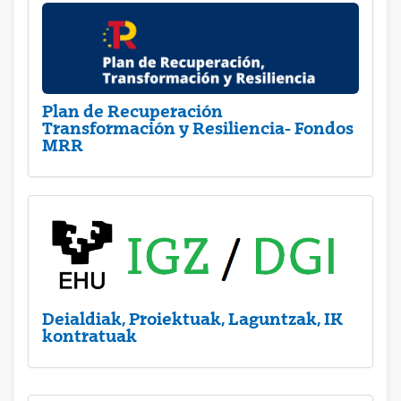
Plan de Recuperación
Transformación y Resiliencia- Fondos
MRR
Deialdiak, Proiektuak, Laguntzak, IK
kontratuak