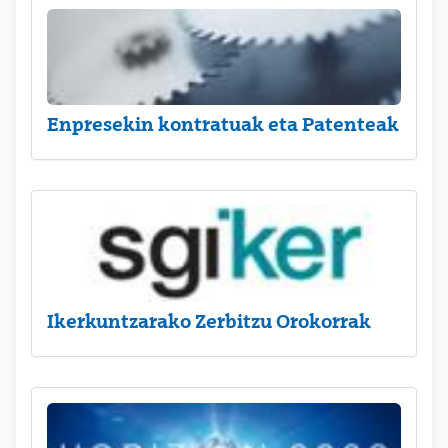
Enpresekin kontratuak eta Patenteak
Ikerkuntzarako Zerbitzu Orokorrak