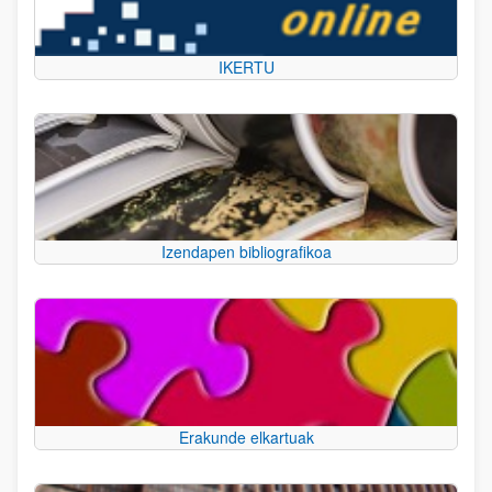
IKERTU
Izendapen bibliografikoa
Erakunde elkartuak