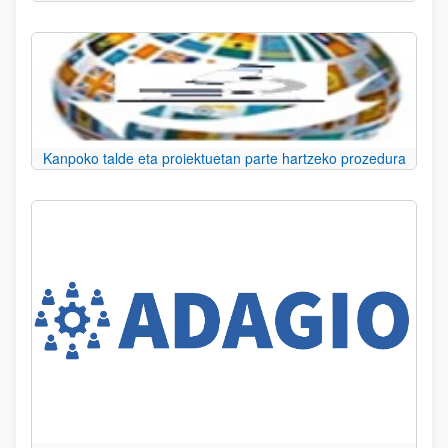
Kanpoko talde eta proiektuetan parte hartzeko prozedura