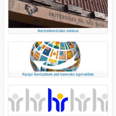
Ikertzaileentzako ostatua
Kanpo Ikertzaileek aldi baterako egonaldiak