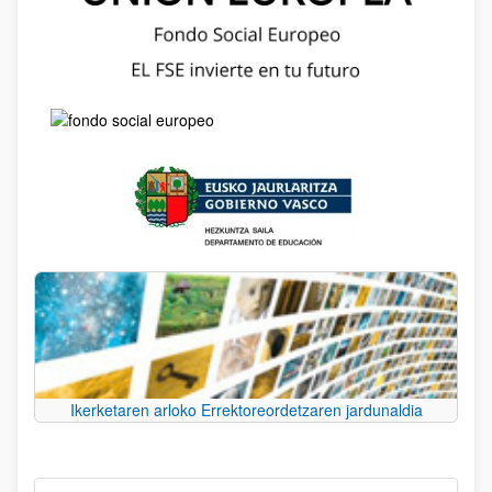
Ikerketaren arloko Errektoreordetzaren jardunaldia