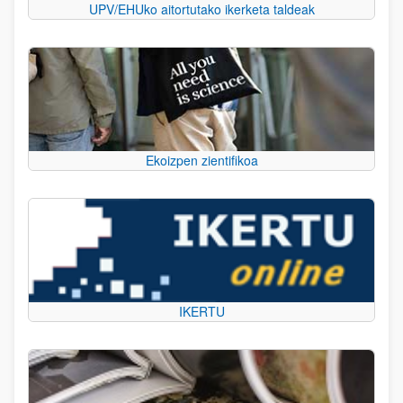
UPV/EHUko aitortutako ikerketa taldeak
Ekoizpen zientifikoa
IKERTU