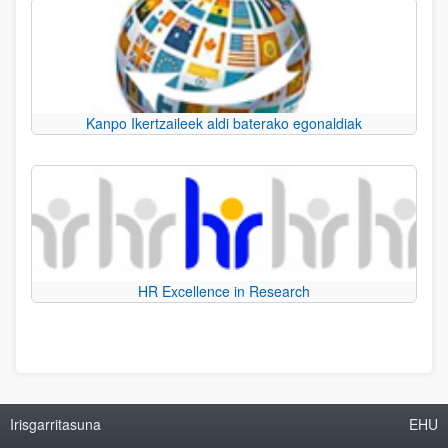
Kanpo Ikertzaileek aldi baterako egonaldiak
HR Excellence in Research
Irisgarritasuna
EHU