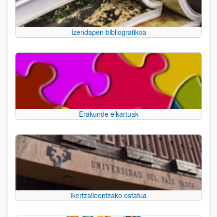
Izendapen bibliografikoa
Erakunde elkartuak
Ikertzaileentzako ostatua