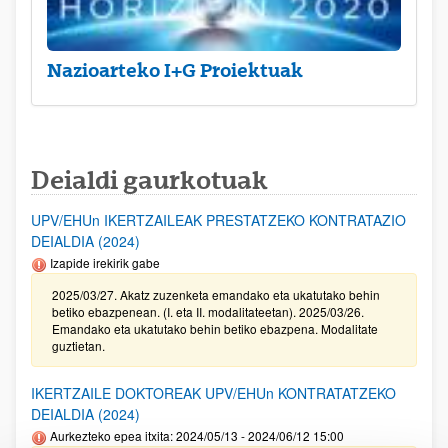
Nazioarteko I+G Proiektuak
Deialdi gaurkotuak
UPV/EHUn IKERTZAILEAK PRESTATZEKO KONTRATAZIO
DEIALDIA (2024)
Izapide irekirik gabe
2025/03/27. Akatz zuzenketa emandako eta ukatutako behin
betiko ebazpenean. (I. eta II. modalitateetan). 2025/03/26.
Emandako eta ukatutako behin betiko ebazpena. Modalitate
guztietan.
IKERTZAILE DOKTOREAK UPV/EHUn KONTRATATZEKO
DEIALDIA (2024)
Aurkezteko epea itxita: 2024/05/13 - 2024/06/12 15:00