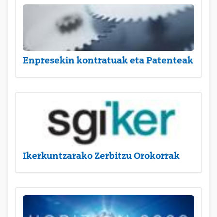
Enpresekin kontratuak eta Patenteak
Ikerkuntzarako Zerbitzu Orokorrak