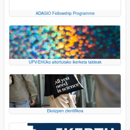
ADAGIO Fellowship Programme
UPV/EHUko aitortutako ikerketa taldeak
Ekoizpen zientifikoa