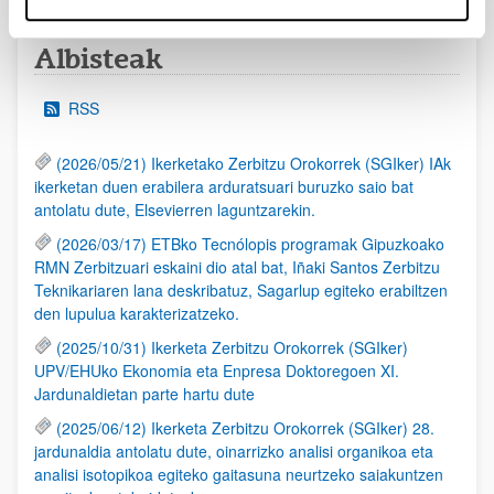
Albisteak
RSS
(2026/05/21) Ikerketako Zerbitzu Orokorrek (SGIker) IAk
ikerketan duen erabilera arduratsuari buruzko saio bat
antolatu dute, Elsevierren laguntzarekin.
(2026/03/17) ETBko Tecnólopis programak Gipuzkoako
RMN Zerbitzuari eskaini dio atal bat, Iñaki Santos Zerbitzu
Teknikariaren lana deskribatuz, Sagarlup egiteko erabiltzen
den lupulua karakterizatzeko.
(2025/10/31) Ikerketa Zerbitzu Orokorrek (SGIker)
UPV/EHUko Ekonomia eta Enpresa Doktoregoen XI.
Jardunaldietan parte hartu dute
(2025/06/12) Ikerketa Zerbitzu Orokorrek (SGIker) 28.
jardunaldia antolatu dute, oinarrizko analisi organikoa eta
analisi isotopikoa egiteko gaitasuna neurtzeko saiakuntzen