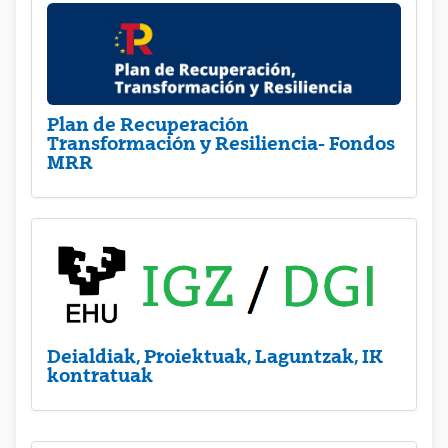
Plan de Recuperación
Transformación y Resiliencia- Fondos
MRR
Deialdiak, Proiektuak, Laguntzak, IK
kontratuak