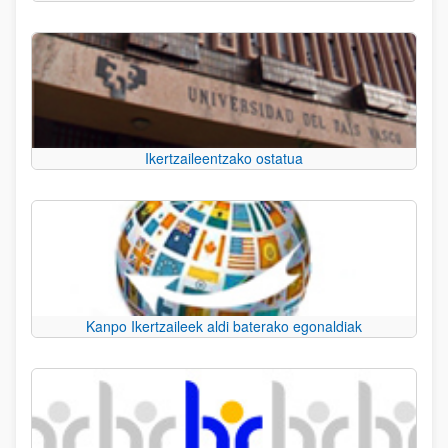
Ikertzaileentzako ostatua
Kanpo Ikertzaileek aldi baterako egonaldiak