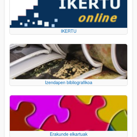
IKERTU
Izendapen bibliografikoa
Erakunde elkartuak