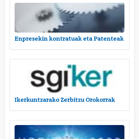
Enpresekin kontratuak eta Patenteak
Ikerkuntzarako Zerbitzu Orokorrak