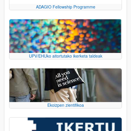
ADAGIO Fellowship Programme
UPV/EHUko aitortutako ikerketa taldeak
Ekoizpen zientifikoa