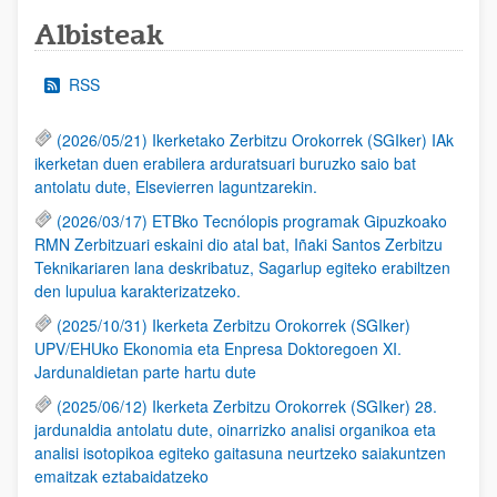
Albisteak
RSS
(2026/05/21) Ikerketako Zerbitzu Orokorrek (SGIker) IAk
ikerketan duen erabilera arduratsuari buruzko saio bat
antolatu dute, Elsevierren laguntzarekin.
(2026/03/17) ETBko Tecnólopis programak Gipuzkoako
RMN Zerbitzuari eskaini dio atal bat, Iñaki Santos Zerbitzu
Teknikariaren lana deskribatuz, Sagarlup egiteko erabiltzen
den lupulua karakterizatzeko.
(2025/10/31) Ikerketa Zerbitzu Orokorrek (SGIker)
UPV/EHUko Ekonomia eta Enpresa Doktoregoen XI.
Jardunaldietan parte hartu dute
(2025/06/12) Ikerketa Zerbitzu Orokorrek (SGIker) 28.
jardunaldia antolatu dute, oinarrizko analisi organikoa eta
analisi isotopikoa egiteko gaitasuna neurtzeko saiakuntzen
emaitzak eztabaidatzeko