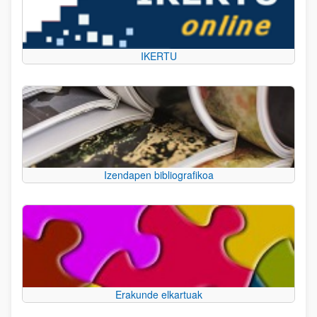
IKERTU
Izendapen bibliografikoa
Erakunde elkartuak