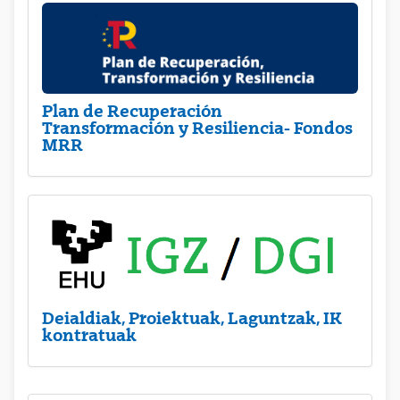
Plan de Recuperación
Transformación y Resiliencia- Fondos
MRR
Deialdiak, Proiektuak, Laguntzak, IK
kontratuak