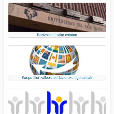
Ikertzaileentzako ostatua
Kanpo Ikertzaileek aldi baterako egonaldiak