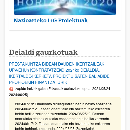
Nazioarteko I+G Proiektuak
Deialdi gaurkotuak
PRESTAKUNTZA BIDEAN DAUDEN IKERTZAILEAK
UPV/EHUn KONTRATATZEKO 2024ko DEIALDIA,
IKERTALDE/IKERKETA PROIEKTU BATEN BALIABIDE
PROPIOEKIN FINANTZATURIK
Izapide irekirik gabe (Eskaerak aurkezteko epea: 2024/05/24 -
2024/06/25)
2024/07/19: Emandako dirulaguntzen behin betiko ebazpena.
2024/06/27: 2. Fasean onartutako eta baztertutako eskaeren
behin betiko zerrenda zuzenduta. 2024/06/25: 2. Fasean
onartutako eta baztertutako eskaeren behin betiko zerrenda.
2024/06/17: 2. Fasean onartutako eta baztertutako eskaeren
behin behineko zerrenda. 2024/06/05: Zuzenketak