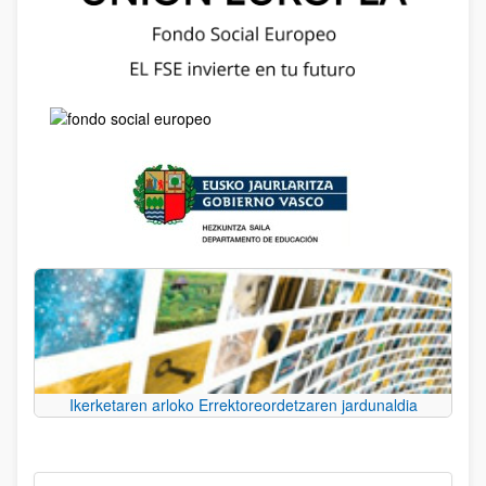
Ikerketaren arloko Errektoreordetzaren jardunaldia