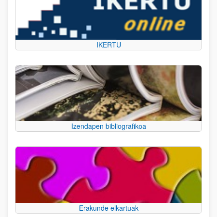
IKERTU
Izendapen bibliografikoa
Erakunde elkartuak