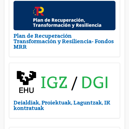
Plan de Recuperación
Transformación y Resiliencia- Fondos
MRR
Deialdiak, Proiektuak, Laguntzak, IK
kontratuak