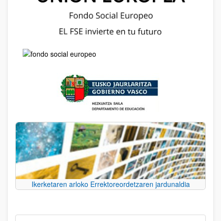
Ikerketaren arloko Errektoreordetzaren jardunaldia