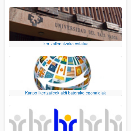
Ikertzaileentzako ostatua
Kanpo Ikertzaileek aldi baterako egonaldiak