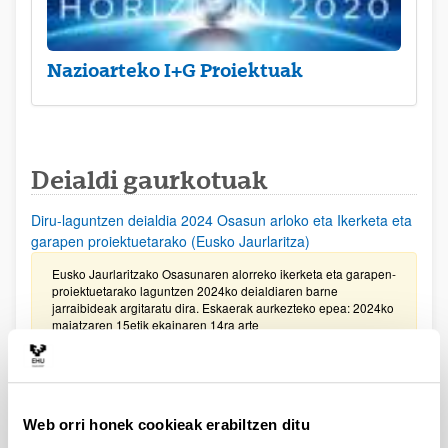
Nazioarteko I+G Proiektuak
Deialdi gaurkotuak
Diru-laguntzen deialdia 2024 Osasun arloko eta Ikerketa eta
garapen proiektuetarako (Eusko Jaurlaritza)
Eusko Jaurlaritzako Osasunaren alorreko ikerketa eta garapen-
proiektuetarako laguntzen 2024ko deialdiaren barne
jarraibideak argitaratu dira. Eskaerak aurkezteko epea: 2024ko
maiatzaren 15etik ekainaren 14ra arte
Gipuzkoako Zientzia, Teknologia eta Berrikuntza Sarea
bultzatzeko Programaren laguntzak 2024
Web orri honek cookieak erabiltzen ditu
Eskaerak aurkezteko epea 2024ko ekainaren 7an bukatuko da,