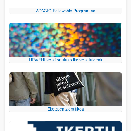
ADAGIO Fellowship Programme
UPV/EHUko aitortutako ikerketa taldeak
Ekoizpen zientifikoa