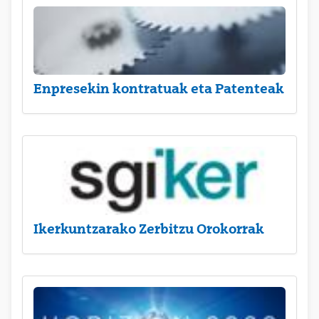
Enpresekin kontratuak eta Patenteak
Ikerkuntzarako Zerbitzu Orokorrak