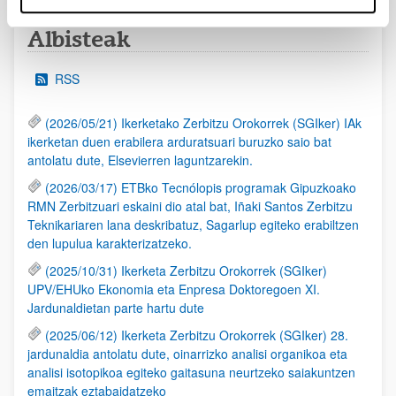
Albisteak
RSS
(2026/05/21) Ikerketako Zerbitzu Orokorrek (SGIker) IAk
ikerketan duen erabilera arduratsuari buruzko saio bat
antolatu dute, Elsevierren laguntzarekin.
(2026/03/17) ETBko Tecnólopis programak Gipuzkoako
RMN Zerbitzuari eskaini dio atal bat, Iñaki Santos Zerbitzu
Teknikariaren lana deskribatuz, Sagarlup egiteko erabiltzen
den lupulua karakterizatzeko.
(2025/10/31) Ikerketa Zerbitzu Orokorrek (SGIker)
UPV/EHUko Ekonomia eta Enpresa Doktoregoen XI.
Jardunaldietan parte hartu dute
(2025/06/12) Ikerketa Zerbitzu Orokorrek (SGIker) 28.
jardunaldia antolatu dute, oinarrizko analisi organikoa eta
analisi isotopikoa egiteko gaitasuna neurtzeko saiakuntzen
emaitzak eztabaidatzeko