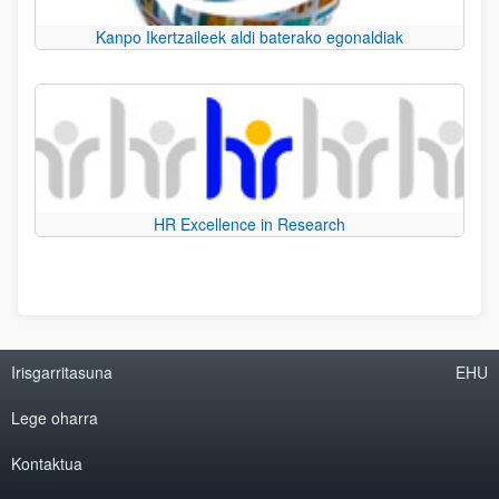
Kanpo Ikertzaileek aldi baterako egonaldiak
HR Excellence in Research
Irisgarritasuna
EHU
Lege oharra
Kontaktua