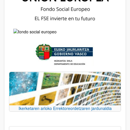
Ikerketaren arloko Errektoreordetzaren jardunaldia