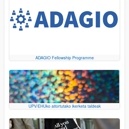
ADAGIO Fellowship Programme
UPV/EHUko aitortutako ikerketa taldeak