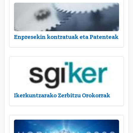
Enpresekin kontratuak eta Patenteak
Ikerkuntzarako Zerbitzu Orokorrak