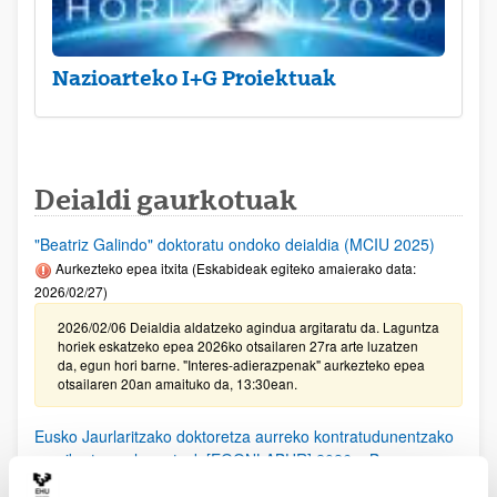
Nazioarteko I+G Proiektuak
Deialdi gaurkotuak
"Beatriz Galindo" doktoratu ondoko deialdia (MCIU 2025)
Aurkezteko epea itxita (Eskabideak egiteko amaierako data:
2026/02/27)
2026/02/06 Deialdia aldatzeko agindua argitaratu da. Laguntza
horiek eskatzeko epea 2026ko otsailaren 27ra arte luzatzen
da, egun hori barne. "Interes-adierazpenak" aurkezteko epea
otsailaren 20an amaituko da, 13:30ean.
Eusko Jaurlaritzako doktoretza aurreko kontratudunentzako
mugikortasun laguntzak [EGONLABUR] 2026 – B
Modalitatea