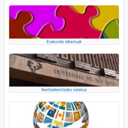
Erakunde elkartuak
Ikertzaileentzako ostatua