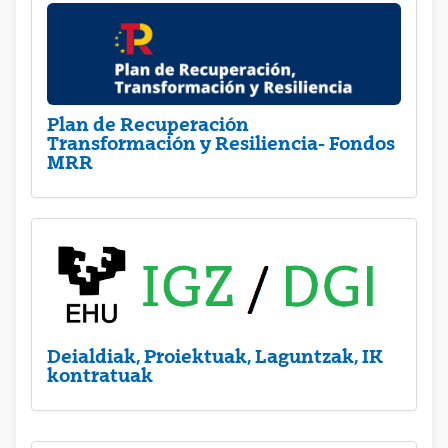
Plan de Recuperación
Transformación y Resiliencia- Fondos
MRR
Deialdiak, Proiektuak, Laguntzak, IK
kontratuak