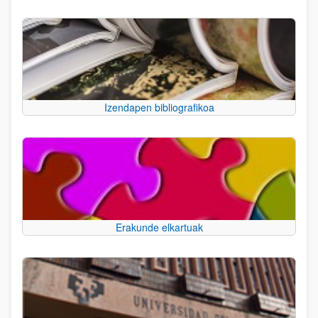
Izendapen bibliografikoa
Erakunde elkartuak