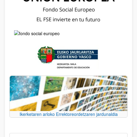
Ikerketaren arloko Errektoreordetzaren jardunaldia