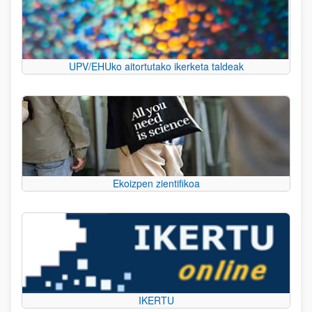
UPV/EHUko aitortutako ikerketa taldeak
Ekoizpen zientifikoa
IKERTU