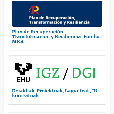
Plan de Recuperación
Transformación y Resiliencia- Fondos
MRR
Deialdiak, Proiektuak, Laguntzak, IK
kontratuak