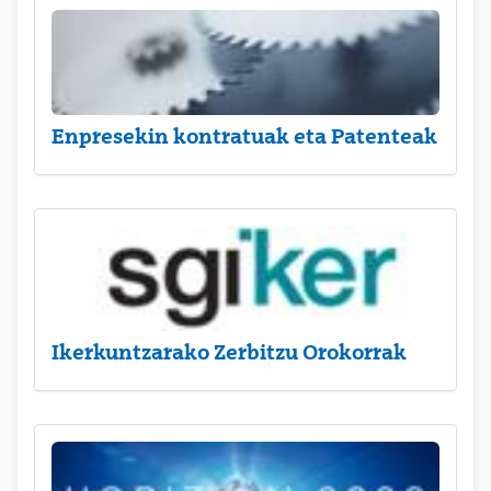
Enpresekin kontratuak eta Patenteak
Ikerkuntzarako Zerbitzu Orokorrak