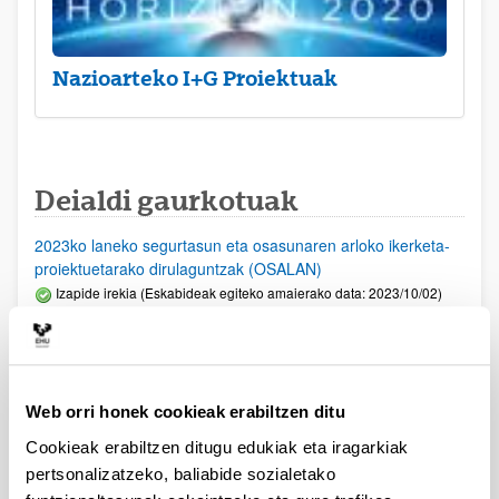
Nazioarteko I+G Proiektuak
Deialdi gaurkotuak
2023ko laneko segurtasun eta osasunaren arloko ikerketa-
proiektuetarako dirulaguntzak (OSALAN)
Izapide irekia (Eskabideak egiteko amaierako data: 2023/10/02)
PIFG23/04: “Hizkuntzaren Prozesamendua”
Aurkezteko epea itxita: 2023/07/06 - 2023/07/27 23:59
Beka emateko proposamena argitaratu da.
Web orri honek cookieak erabiltzen ditu
PIFG22/71: “Prehistoria”
Cookieak erabiltzen ditugu edukiak eta iragarkiak
Aurkezteko epea itxita: 2023/05/23 - 2023/06/12 23:59
pertsonalizatzeko, baliabide sozialetako
Beka emateko proposamena argitaratu da.