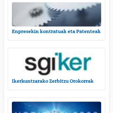
Enpresekin kontratuak eta Patenteak
Ikerkuntzarako Zerbitzu Orokorrak