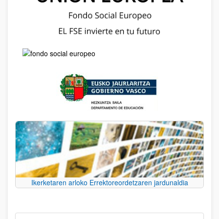
Ikerketaren arloko Errektoreordetzaren jardunaldia