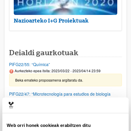
Nazioarteko I+G Proiektuak
Deialdi gaurkotuak
PIFG22/55: “Química”
Aurkezteko epea itxita: 2023/03/22 - 2023/04/14 23:59
Beka emateko proposamena argitaratu da.
PIFG22/47: “Microtecnología para estudios de biología
celular”
Aurkezteko epea itxita: 2023/03/02 - 2023/03/23 23:59
Beka emateko proposamena argitaratu da.
Web orri honek cookieak erabiltzen ditu
PIFG22/46: “Microtecnología para estudios de biología