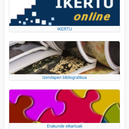
IKERTU
Izendapen bibliografikoa
Erakunde elkartuak