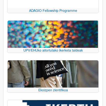
ADAGIO Fellowship Programme
UPV/EHUko aitortutako ikerketa taldeak
Ekoizpen zientifikoa