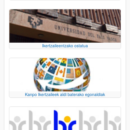
Ikertzaileentzako ostatua
Kanpo Ikertzaileek aldi baterako egonaldiak