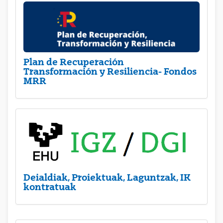
Plan de Recuperación
Transformación y Resiliencia- Fondos
MRR
Deialdiak, Proiektuak, Laguntzak, IK
kontratuak