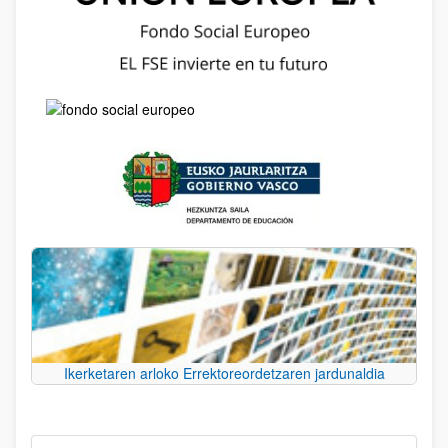
Ikerketaren arloko Errektoreordetzaren jardunaldia