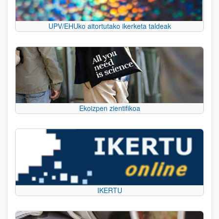
UPV/EHUko aitortutako ikerketa taldeak
Ekoizpen zientifikoa
IKERTU