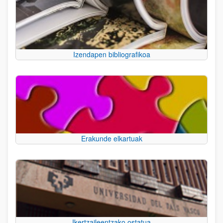
Izendapen bibliografikoa
Erakunde elkartuak
Ikertzaileentzako ostatua