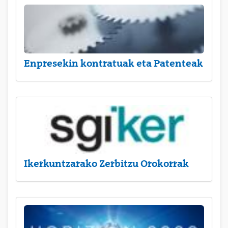
Enpresekin kontratuak eta Patenteak
Ikerkuntzarako Zerbitzu Orokorrak