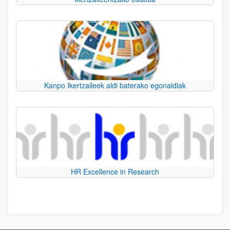
Kanpo Ikertzaileek aldi baterako egonaldiak
HR Excellence in Research