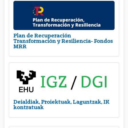
Plan de Recuperación
Transformación y Resiliencia- Fondos
MRR
Deialdiak, Proiektuak, Laguntzak, IK
kontratuak