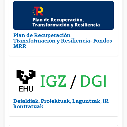
Plan de Recuperación
Transformación y Resiliencia- Fondos
MRR
Deialdiak, Proiektuak, Laguntzak, IK
kontratuak