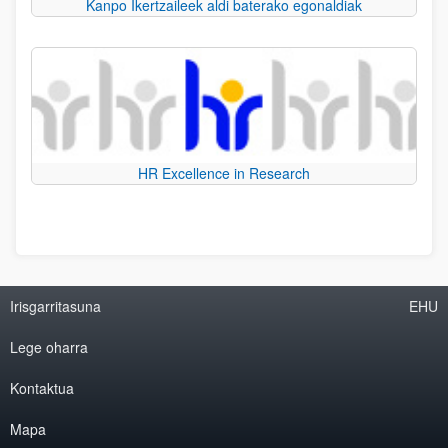
Kanpo Ikertzaileek aldi baterako egonaldiak
HR Excellence in Research
Irisgarritasuna
EHU
Lege oharra
Kontaktua
Mapa