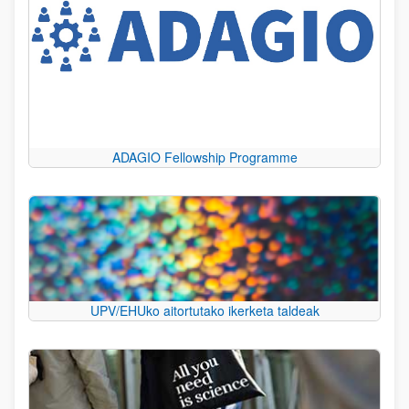
ADAGIO Fellowship Programme
UPV/EHUko aitortutako ikerketa taldeak