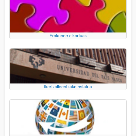
Erakunde elkartuak
Ikertzaileentzako ostatua