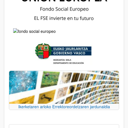
Ikerketaren arloko Errektoreordetzaren jardunaldia