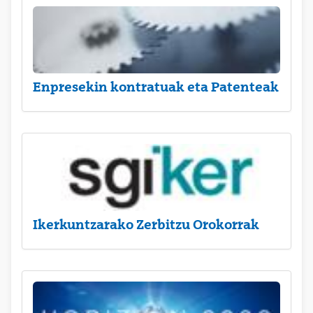
Enpresekin kontratuak eta Patenteak
Ikerkuntzarako Zerbitzu Orokorrak