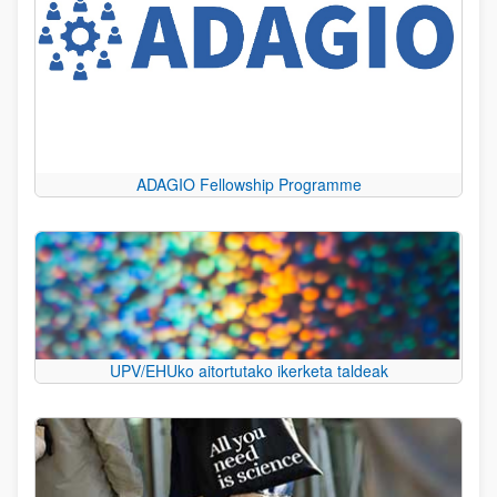
ADAGIO Fellowship Programme
UPV/EHUko aitortutako ikerketa taldeak