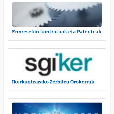
Enpresekin kontratuak eta Patenteak
Ikerkuntzarako Zerbitzu Orokorrak