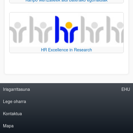
HR Excellence in Research
Irisgarritasuna
EHU
Lege oharra
Kontaktua
Mapa