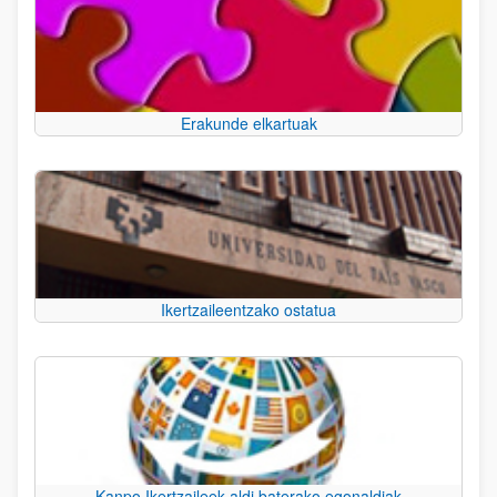
Erakunde elkartuak
Ikertzaileentzako ostatua
Kanpo Ikertzaileek aldi baterako egonaldiak