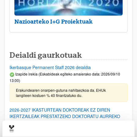
Nazioarteko I+G Proiektuak
Deialdi gaurkotuak
Ikerbasque Permanent Staff 2026 deialdia
Izapide irekia (Eskabideak egiteko amaierako data: 2026/09/10
13:00)
Erakundearen onarpen-gutuna nahitaezkoa da. EHUk
langileen kostuen % 40 finantzatuko du.
2026-2027 IKASTURTEAN DOKTOREAK EZ DIREN
IKERTZAILEAK PRESTATZEKO DOKTORATU AURREKO
PROGRAMARAKO DEIALDIA: Laguntza berriak eta
berriztapenak (Eusko Jaurlaritza)
Aurkezteko epea itxita: 2026/06/19 - 2026/07/20