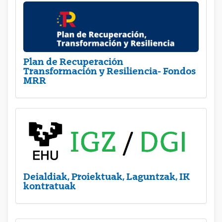
Plan de Recuperación
Transformación y Resiliencia- Fondos
MRR
Deialdiak, Proiektuak, Laguntzak, IK
kontratuak