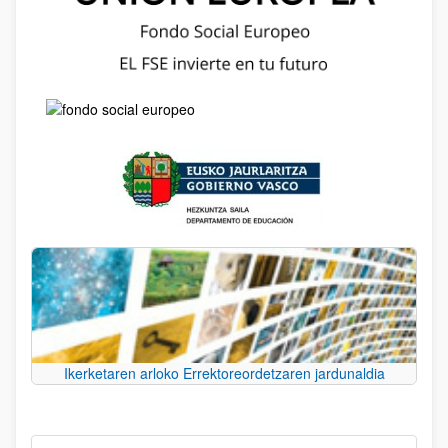
Ikerketaren arloko Errektoreordetzaren jardunaldia