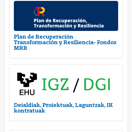
Plan de Recuperación
Transformación y Resiliencia- Fondos
MRR
Deialdiak, Proiektuak, Laguntzak, IK
kontratuak