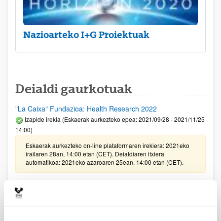
Nazioarteko I+G Proiektuak
Deialdi gaurkotuak
"La Caixa" Fundazioa: Health Research 2022
Izapide irekia (Eskaerak aurkezteko epea: 2021/09/28 - 2021/11/25
14:00)
Eskaerak aurkezteko on-line plataformaren irekiera: 2021eko
irailaren 28an, 14:00 etan (CET). Deialdiaren itxiera
automatikoa: 2021eko azaroaren 25ean, 14:00 etan (CET).
BIODIVERSIDAD FUNDAZIOAREN DEIALDIA,
BIODIBERTSITATEAREN KUDEAKETAREN ARLOKO
IKERKETA PROGRAMAK ETA PROIEKTUAK LAGUNTZEKO
2021