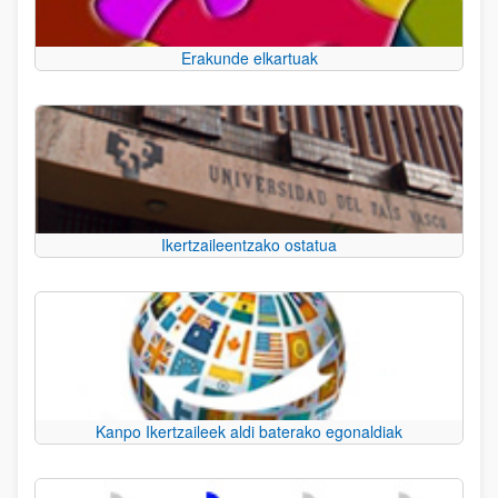
Erakunde elkartuak
Ikertzaileentzako ostatua
Kanpo Ikertzaileek aldi baterako egonaldiak