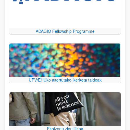
ADAGIO Fellowship Programme
UPV/EHUko aitortutako ikerketa taldeak
Ekoizpen zientifikoa