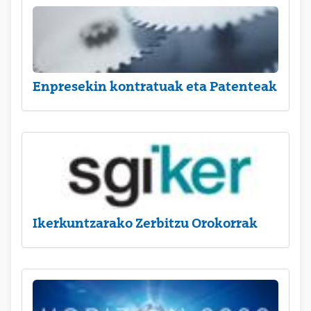
Enpresekin kontratuak eta Patenteak
Ikerkuntzarako Zerbitzu Orokorrak