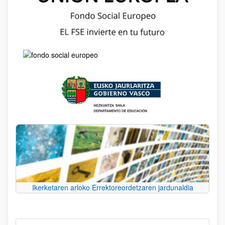
Ikerketaren arloko Errektoreordetzaren jardunaldia