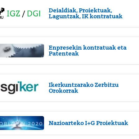
Deialdiak, Proiektuak,
Laguntzak, IK kontratuak
Enpresekin kontratuak eta
Patenteak
Ikerkuntzarako Zerbitzu
Orokorrak
Nazioarteko I+G Proiektuak